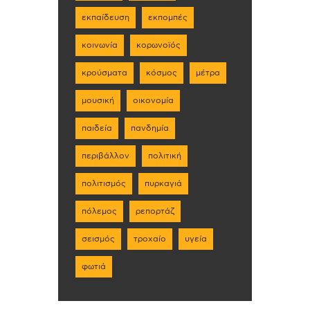
εκπαίδευση
εκπομπές
κοινωνία
κορωνοϊός
κρούσματα
κόσμος
μέτρα
μουσική
οικονομία
παιδεία
πανδημία
περιβάλλον
πολιτική
πολιτισμός
πυρκαγιά
πόλεμος
ρεπορτάζ
σεισμός
τροχαίο
υγεία
φωτιά