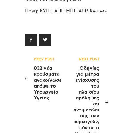
Πηγή: ΚΥΠΕ-ΑΠΕ-ΜΠΕ-AFP-Reuters
Πλοήγηση
PREV POST
NEXT POST
άρθρων
832 νέα
Οδηγίες
κρούσματα
για μέτρα
ανακοίνωσε
ενίσχυσης
απόψε το
του
Υπουργείο
πλαισίου
Υγείας
πρόληψης
και
αντιμετώπι
σης των
πυρκαγιών,
έδωσε ο