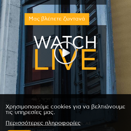
Μας βλέπετε ζωντανά
Χρησιμοποιούμε cookies για να βελτιώνουμε
τις υπηρεσίες μας.
Περισσότερες πληροφορίες
Copyright © 2026 by Kanali 6. All
rights reserved.