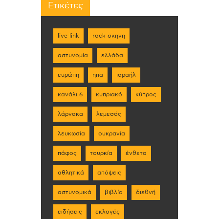
Ετικέτες
live link
rock σκηνη
αστυνομία
ελλάδα
ευρώπη
ηπα
ισραήλ
κανάλι 6
κυπριακό
κύπρος
λάρνακα
λεμεσός
λευκωσία
ουκρανία
πάφος
τουρκία
ένθετα
αθλητικά
απόψεις
αστυνομικά
βιβλίο
διεθνή
ειδήσεις
εκλογές