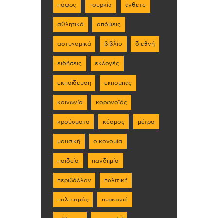
πάφος
τουρκία
ένθετα
αθλητικά
απόψεις
αστυνομικά
βιβλίο
διεθνή
ειδήσεις
εκλογές
εκπαίδευση
εκπομπές
κοινωνία
κορωνοϊός
κρούσματα
κόσμος
μέτρα
μουσική
οικονομία
παιδεία
πανδημία
περιβάλλον
πολιτική
πολιτισμός
πυρκαγιά