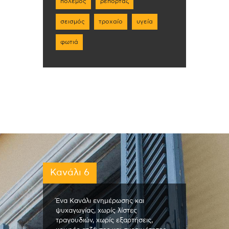
πόλεμος
ρεπορτάζ
σεισμός
τροχαίο
υγεία
φωτιά
Κανάλι 6
Ένα Κανάλι ενημέρωσης και
ψυχαγωγίας, χωρίς λίστες
τραγουδιών, χωρίς εξαρτήσεις,