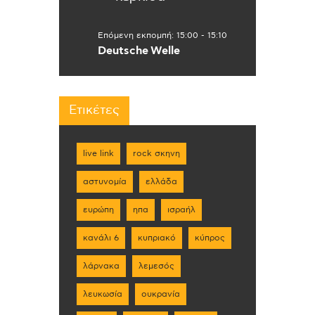
Επόμενη εκπομπή:
15:00
-
15:10
Deutsche Welle
Ετικέτες
live link
rock σκηνη
αστυνομία
ελλάδα
ευρώπη
ηπα
ισραήλ
κανάλι 6
κυπριακό
κύπρος
λάρνακα
λεμεσός
λευκωσία
ουκρανία