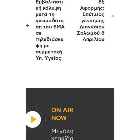
άρθρων
Eμβολιαστι
Εξ
κή κάλυψη
Αφορμής:
μετά τη
Επέτειος
γνωμοδότη
γέννησης
ση του ΕΜΑ
Διονύσιου
σε
Σολωμού 8
τηλεδιάσκε
Απριλίου
ψη με
συμμετοχή
Υπ. Υγείας
ON AIR
NOW
Μεγάλη
κερκίδα