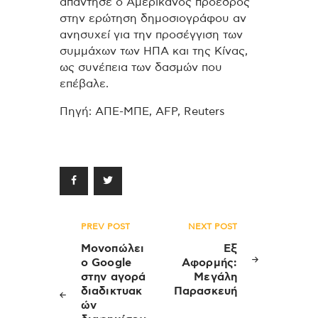
απάντησε ο Αμερικανός πρόεδρος
στην ερώτηση δημοσιογράφου αν
ανησυχεί για την προσέγγιση των
συμμάχων των ΗΠΑ και της Κίνας,
ως συνέπεια των δασμών που
επέβαλε.
Πηγή: ΑΠΕ-ΜΠΕ, AFP, Reuters
Πλοήγηση
PREV POST
NEXT POST
άρθρων
Μονοπώλει
Εξ
ο Google
Αφορμής:
στην αγορά
Μεγάλη
διαδικτυακ
Παρασκευή
ών