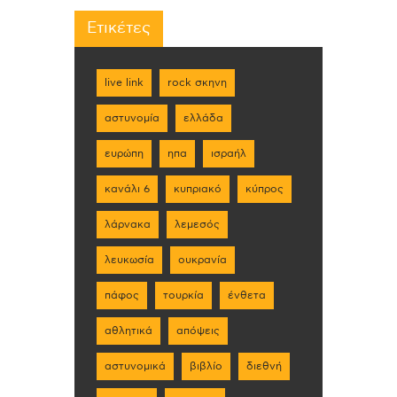
Ετικέτες
live link
rock σκηνη
αστυνομία
ελλάδα
ευρώπη
ηπα
ισραήλ
κανάλι 6
κυπριακό
κύπρος
λάρνακα
λεμεσός
λευκωσία
ουκρανία
πάφος
τουρκία
ένθετα
αθλητικά
απόψεις
αστυνομικά
βιβλίο
διεθνή