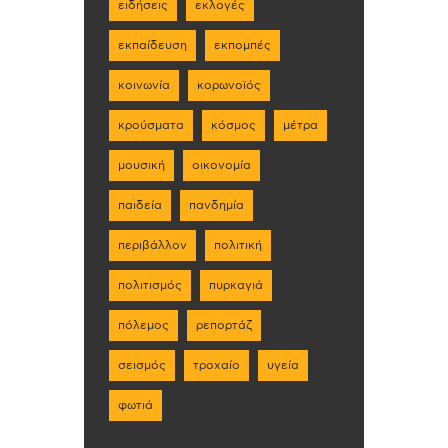
ειδήσεις
εκλογές
εκπαίδευση
εκπομπές
κοινωνία
κορωνοϊός
κρούσματα
κόσμος
μέτρα
μουσική
οικονομία
παιδεία
πανδημία
περιβάλλον
πολιτική
πολιτισμός
πυρκαγιά
πόλεμος
ρεπορτάζ
σεισμός
τροχαίο
υγεία
φωτιά