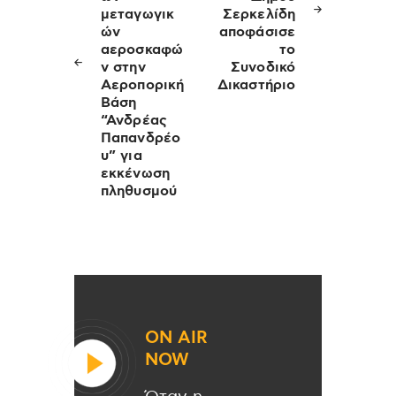
μεταγωγικ
Σερκελίδη
ών
αποφάσισε
αεροσκαφώ
το
ν στην
Συνοδικό
Αεροπορική
Δικαστήριο
Βάση
“Ανδρέας
Παπανδρέο
υ” για
εκκένωση
πληθυσμού
ON AIR
NOW