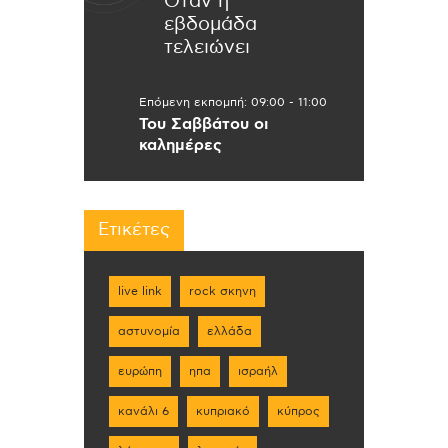
Όταν η
εβδομάδα
τελειώνει
Επόμενη εκπομπή:
09:00
-
11:00
Του Σαββάτου οι
καλημέρες
Ετικέτες
live link
rock σκηνη
αστυνομία
ελλάδα
ευρώπη
ηπα
ισραήλ
κανάλι 6
κυπριακό
κύπρος