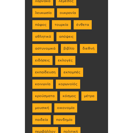
λάρνακα
λεμεσός
λευκωσία
ουκρανία
πάφος
τουρκία
ένθετα
αθλητικά
απόψεις
αστυνομικά
βιβλίο
διεθνή
ειδήσεις
εκλογές
εκπαίδευση
εκπομπές
κοινωνία
κορωνοϊός
κρούσματα
κόσμος
μέτρα
μουσική
οικονομία
παιδεία
πανδημία
περιβάλλον
πολιτική