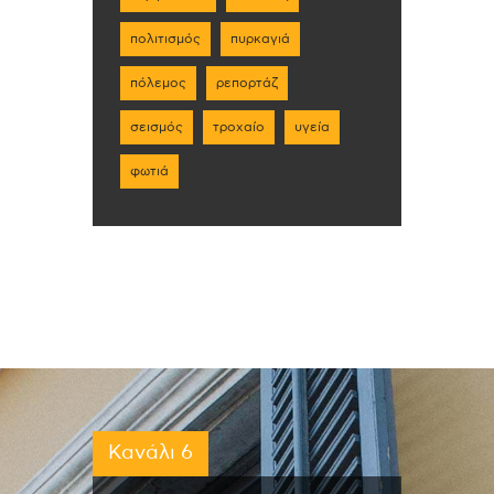
πολιτισμός
πυρκαγιά
πόλεμος
ρεπορτάζ
σεισμός
τροχαίο
υγεία
φωτιά
Κανάλι 6