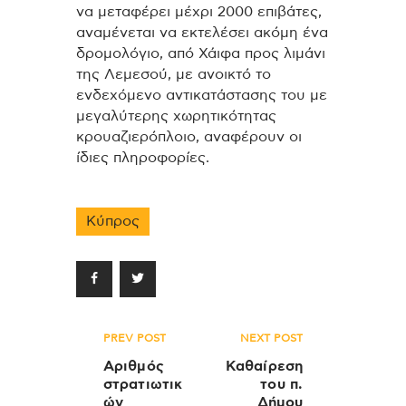
να μεταφέρει μέχρι 2000 επιβάτες,
αναμένεται να εκτελέσει ακόμη ένα
δρομολόγιο, από Χάιφα προς λιμάνι
της Λεμεσού, με ανοικτό το
ενδεχόμενο αντικατάστασης του με
μεγαλύτερης χωρητικότητας
κρουαζιερόπλοιο, αναφέρουν οι
ίδιες πληροφορίες.
Κύπρος
Πλοήγηση
PREV POST
NEXT POST
άρθρων
Αριθμός
Καθαίρεση
στρατιωτικ
του π.
ών
Δήμου