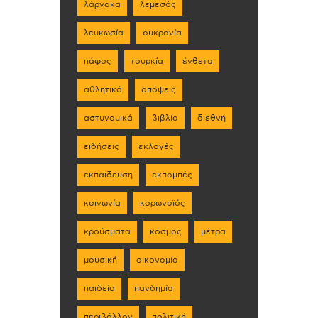
λάρνακα
λεμεσός
λευκωσία
ουκρανία
πάφος
τουρκία
ένθετα
αθλητικά
απόψεις
αστυνομικά
βιβλίο
διεθνή
ειδήσεις
εκλογές
εκπαίδευση
εκπομπές
κοινωνία
κορωνοϊός
κρούσματα
κόσμος
μέτρα
μουσική
οικονομία
παιδεία
πανδημία
περιβάλλον
πολιτική