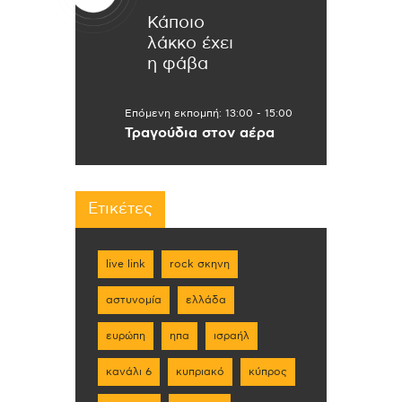
Κάποιο
λάκκο έχει
η φάβα
Επόμενη εκπομπή:
13:00
-
15:00
Τραγούδια στον αέρα
Ετικέτες
live link
rock σκηνη
αστυνομία
ελλάδα
ευρώπη
ηπα
ισραήλ
κανάλι 6
κυπριακό
κύπρος