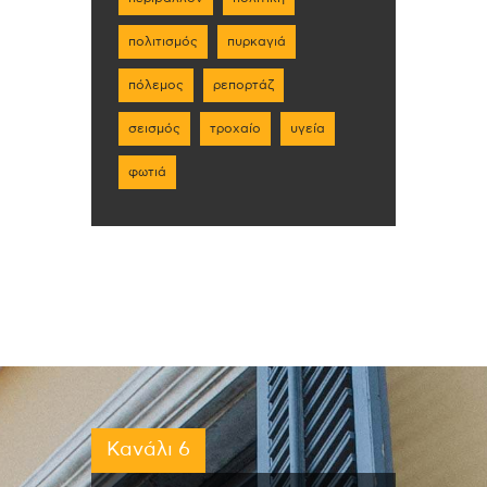
πολιτισμός
πυρκαγιά
πόλεμος
ρεπορτάζ
σεισμός
τροχαίο
υγεία
φωτιά
Κανάλι 6