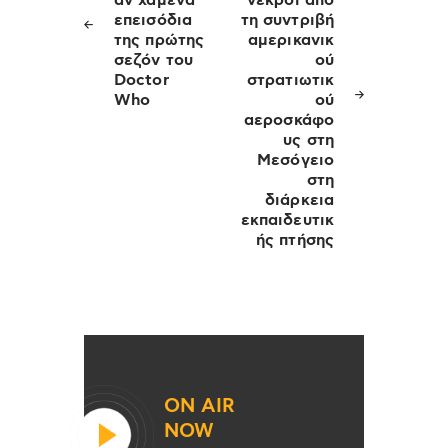
επεισόδια
τη συντριβή
της πρώτης
αμερικανικ
σεζόν του
ού
Doctor
στρατιωτικ
Who
ού
αεροσκάφο
υς στη
Μεσόγειο
στη
διάρκεια
εκπαιδευτικ
ής πτήσης
ON AIR
NOW