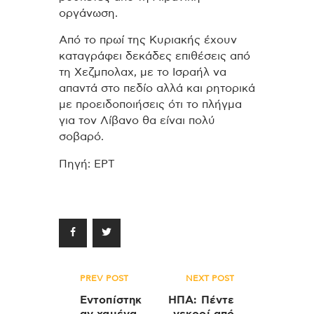
οργάνωση.
Από το πρωί της Κυριακής έχουν
καταγράφει δεκάδες επιθέσεις από
τη Χεζμπολαχ, με το Ισραήλ να
απαντά στο πεδίο αλλά και ρητορικά
με προειδοποιήσεις ότι το πλήγμα
για τον Λίβανο θα είναι πολύ
σοβαρό.
Πηγή: ΕΡΤ
Πλοήγηση
PREV POST
NEXT POST
άρθρων
Eντοπίστηκ
ΗΠΑ: Πέντε
αν χαμένα
νεκροί από