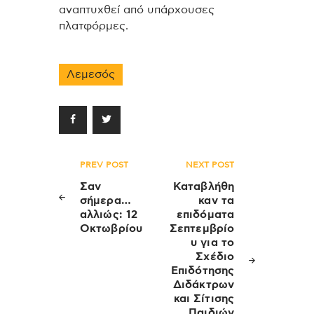
αναπτυχθεί από υπάρχουσες
πλατφόρμες.
Λεμεσός
Πλοήγηση
PREV POST
NEXT POST
άρθρων
Σαν
Καταβλήθη
σήμερα…
καν τα
αλλιώς: 12
επιδόματα
Οκτωβρίου
Σεπτεμβρίο
υ για το
Σχέδιο
Επιδότησης
Διδάκτρων
και Σίτισης
Παιδιών