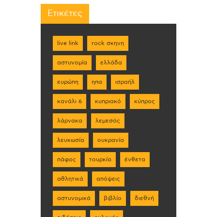
Ετικέτες
live link
rock σκηνη
αστυνομία
ελλάδα
ευρώπη
ηπα
ισραήλ
κανάλι 6
κυπριακό
κύπρος
λάρνακα
λεμεσός
λευκωσία
ουκρανία
πάφος
τουρκία
ένθετα
αθλητικά
απόψεις
αστυνομικά
βιβλίο
διεθνή