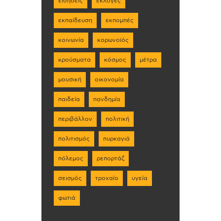
ειδήσεις
εκλογές
εκπαίδευση
εκπομπές
κοινωνία
κορωνοϊός
κρούσματα
κόσμος
μέτρα
μουσική
οικονομία
παιδεία
πανδημία
περιβάλλον
πολιτική
πολιτισμός
πυρκαγιά
πόλεμος
ρεπορτάζ
σεισμός
τροχαίο
υγεία
φωτιά