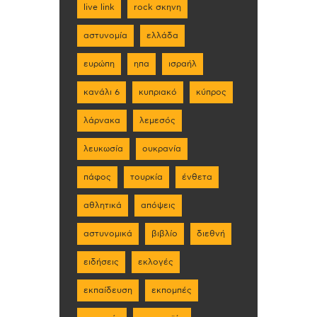
live link
rock σκηνη
αστυνομία
ελλάδα
ευρώπη
ηπα
ισραήλ
κανάλι 6
κυπριακό
κύπρος
λάρνακα
λεμεσός
λευκωσία
ουκρανία
πάφος
τουρκία
ένθετα
αθλητικά
απόψεις
αστυνομικά
βιβλίο
διεθνή
ειδήσεις
εκλογές
εκπαίδευση
εκπομπές