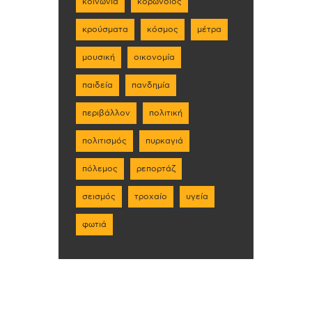
κοινωνία
κορωνοϊός
κρούσματα
κόσμος
μέτρα
μουσική
οικονομία
παιδεία
πανδημία
περιβάλλον
πολιτική
πολιτισμός
πυρκαγιά
πόλεμος
ρεπορτάζ
σεισμός
τροχαίο
υγεία
φωτιά