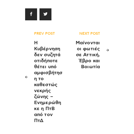
Πλοήγηση
PREV POST
NEXT POST
άρθρων
Η
Μαίνονται
Κυβέρνηση
οι φωτιές
δεν συζητά
σε Αττική,
οτιδήποτε
Έβρο και
θέτει υπό
Βοιωτία
αμφισβήτησ
η το
καθεστώς
νεκρής
ζώνης –
Ενημερώθη
κε η ΠτΒ
από τον
ΠτΔ