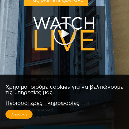
Μας βλέπετε ζωντανά
Χρησιμοποιούμε cookies για να βελτιώνουμε
τις υπηρεσίες μας.
Περισσότερες πληροφορίες
Copyright © 2026 by Kanali 6. All
rights reserved.
Αποδοχή
CReated by
CReatures.