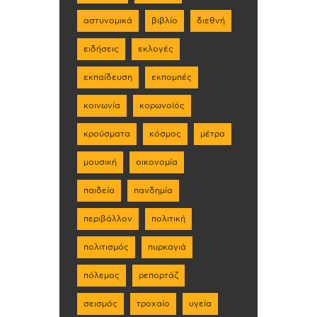
αστυνομικά
βιβλίο
διεθνή
ειδήσεις
εκλογές
εκπαίδευση
εκπομπές
κοινωνία
κορωνοϊός
κρούσματα
κόσμος
μέτρα
μουσική
οικονομία
παιδεία
πανδημία
περιβάλλον
πολιτική
πολιτισμός
πυρκαγιά
πόλεμος
ρεπορτάζ
σεισμός
τροχαίο
υγεία