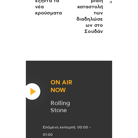
εξήντα τα
βίαιη
νέα
καταστολή
κρούσματα
των
διαδηλώσε
ων στο
Σουδάν
ON AIR
NOW
Rolling
Stone
Επόμενη εκπομπή:
00:00
-
01:00