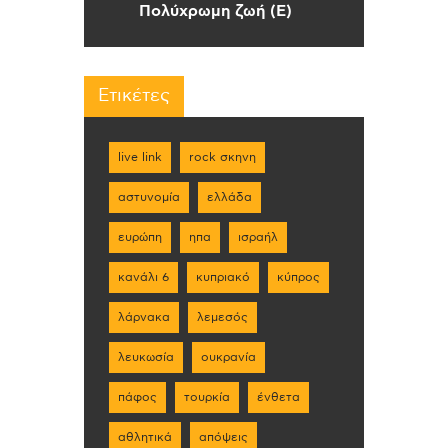
Πολύχρωμη ζωή (Ε)
Ετικέτες
live link
rock σκηνη
αστυνομία
ελλάδα
ευρώπη
ηπα
ισραήλ
κανάλι 6
κυπριακό
κύπρος
λάρνακα
λεμεσός
λευκωσία
ουκρανία
πάφος
τουρκία
ένθετα
αθλητικά
απόψεις