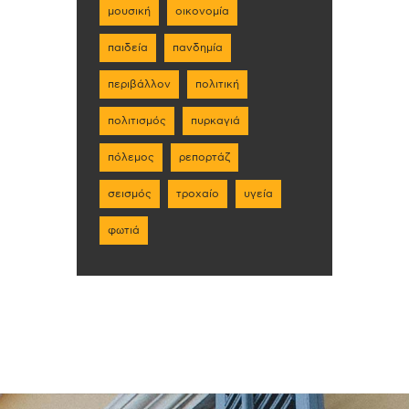
μουσική
οικονομία
παιδεία
πανδημία
περιβάλλον
πολιτική
πολιτισμός
πυρκαγιά
πόλεμος
ρεπορτάζ
σεισμός
τροχαίο
υγεία
φωτιά