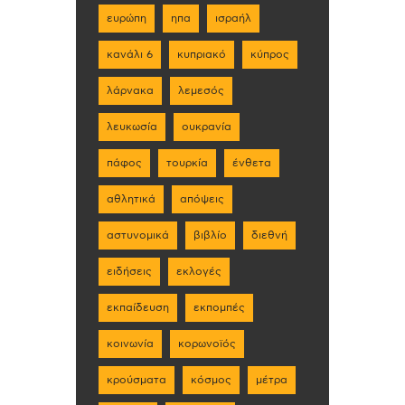
ευρώπη
ηπα
ισραήλ
κανάλι 6
κυπριακό
κύπρος
λάρνακα
λεμεσός
λευκωσία
ουκρανία
πάφος
τουρκία
ένθετα
αθλητικά
απόψεις
αστυνομικά
βιβλίο
διεθνή
ειδήσεις
εκλογές
εκπαίδευση
εκπομπές
κοινωνία
κορωνοϊός
κρούσματα
κόσμος
μέτρα