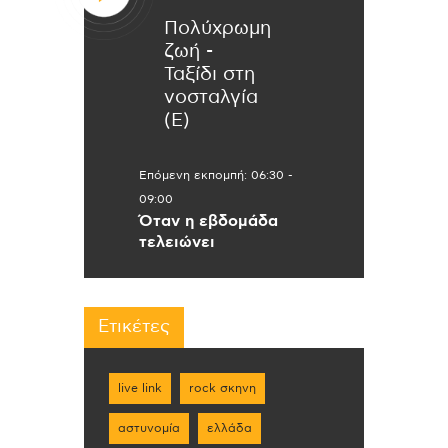
Πολύχρωμη
ζωή -
Ταξίδι στη
νοσταλγία
(Ε)
Επόμενη εκπομπή:
06:30
-
09:00
Όταν η εβδομάδα
τελειώνει
Ετικέτες
live link
rock σκηνη
αστυνομία
ελλάδα