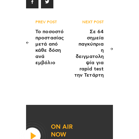
Πλοήγηση
PREV POST
NEXT POST
άρθρων
Το ποσοστό
Σε 64
προστασίας
σημεία
μετά από
παγκύπρια
κάθε δόση
η
ανά
δειγματολη
εμβόλιο
ψία για
rapid test
την Τετάρτη
ON AIR
NOW