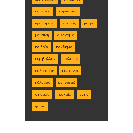
κοινωνία
κορωνοϊός
κρούσματα
κόσμος
μέτρα
μουσική
οικονομία
παιδεία
πανδημία
περιβάλλον
πολιτική
πολιτισμός
πυρκαγιά
πόλεμος
ρεπορτάζ
σεισμός
τροχαίο
υγεία
φωτιά