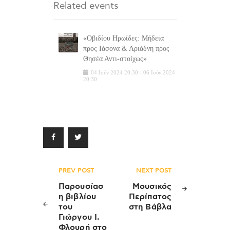
Related events
«Οβιδίου Ηρωίδες: Μήδεια
προς Ιάσονα & Αριάδνη προς
Θησέα Αντι-στοίχως»
04
Ιούν
2024
20:30
-
06
Ιούν
2024
20:30
Πλοήγηση
PREV POST
NEXT POST
άρθρων
Παρουσίασ
Μουσικός
η βιβλίου
Περίπατος
του
στη Βάβλα
Γιώργου Ι.
Φλουρή στο