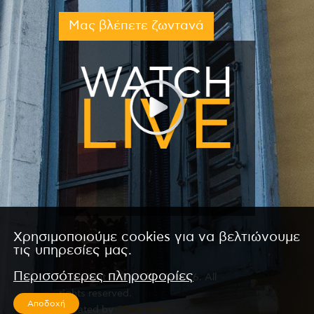
Μας βλέπετε ζωντανά
Χρησιμοποιούμε cookies για να βελτιώνουμε
τις υπηρεσίες μας.
Περισσότερες πληροφορίες
Copyright © 2026 by Kanali 6. All
rights reserved.
Αποδοχή
CReated by
CReatures.