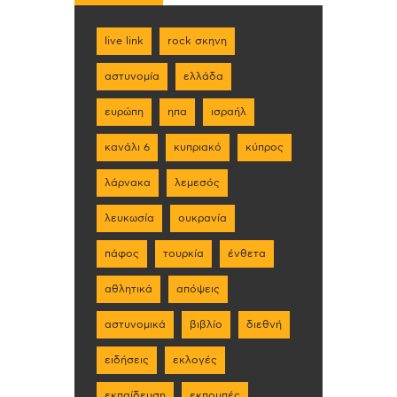
live link
rock σκηνη
αστυνομία
ελλάδα
ευρώπη
ηπα
ισραήλ
κανάλι 6
κυπριακό
κύπρος
λάρνακα
λεμεσός
λευκωσία
ουκρανία
πάφος
τουρκία
ένθετα
αθλητικά
απόψεις
αστυνομικά
βιβλίο
διεθνή
ειδήσεις
εκλογές
εκπαίδευση
εκπομπές