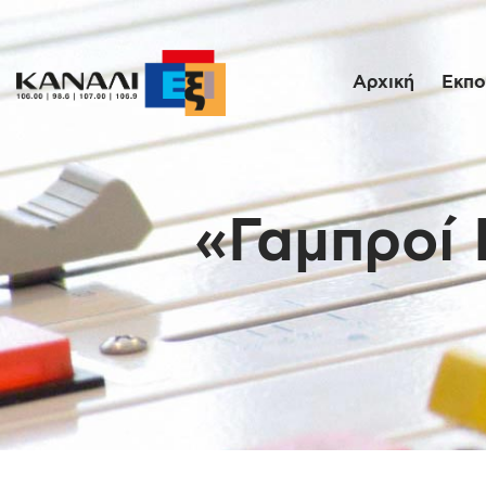
Αρχική
Εκπο
«Γαμπροί 