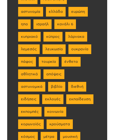
αστυνομία
ελλάδα
ευρώπη
ηπα
ισραήλ
κανάλι 6
κυπριακό
κύπρος
λάρνακα
λεμεσός
λευκωσία
ουκρανία
πάφος
τουρκία
ένθετα
αθλητικά
απόψεις
αστυνομικά
βιβλίο
διεθνή
ειδήσεις
εκλογές
εκπαίδευση
εκπομπές
κοινωνία
κορωνοϊός
κρούσματα
κόσμος
μέτρα
μουσική