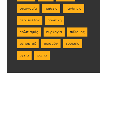
οικονομία
παιδεία
πανδημία
περιβάλλον
πολιτική
πολιτισμός
πυρκαγιά
πόλεμος
ρεπορτάζ
σεισμός
τροχαίο
υγεία
φωτιά