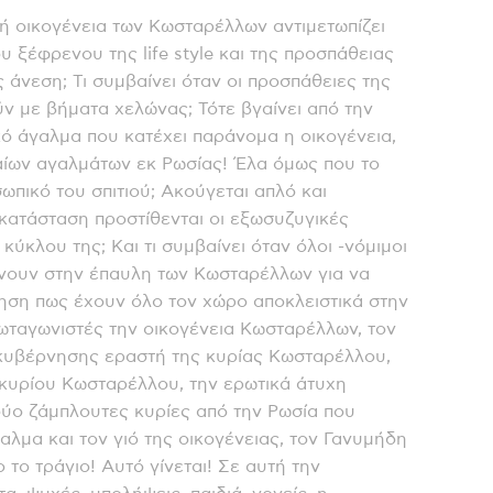
κή οικογένεια των Κωσταρέλλων αντιμετωπίζει
 ξέφρενου της life style και της προσπάθειας
ς άνεση; Τι συμβαίνει όταν οι προσπάθειες της
 με βήματα χελώνας; Τότε βγαίνει από την
ό άγαλμα που κατέχει παράνομα η οικογένεια,
χαίων αγαλμάτων εκ Ρωσίας! Έλα όμως που το
ωπικό του σπιτιού; Ακούγεται απλό και
 κατάσταση προστίθενται οι εξωσυζυγικές
κύκλου της; Και τι συμβαίνει όταν όλοι -νόμιμοι
ίνουν στην έπαυλη των Κωσταρέλλων για να
ηση πως έχουν όλο τον χώρο αποκλειστικά στην
ρωταγωνιστές την οικογένεια Κωσταρέλλων, τον
 κυβέρνησης εραστή της κυρίας Κωσταρέλλου,
κυρίου Κωσταρέλλου, την ερωτικά άτυχη
ύο ζάμπλουτες κυρίες από την Ρωσία που
αλμα και τον γιό της οικογένειας, τον Γανυμήδη
 το τράγιο! Αυτό γίνεται! Σε αυτή την