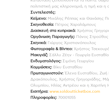
κατάσταση ξεπουλιούνται τα πάντα: σώματα
πολιτιστική μας κληρονομιά, η τιμή και η 
Συντελεστές:
Κείμενο:
Μιχάλης Ρέππας και Θανάσης Π
Σκηνοθεσία:
Πέτρος Χαραλάμπους
Διασκευή στα κυπριακά:
Χρήστος Γρηγορ
Οργάνωση Παραγωγής:
Πάνος Στρούθος
Σκηνικά:
Γιώργος Χριστιανόπουλος
Φωτογραφία & Βίντεο:
Χρήστος Τσεκουρ
Μακιγιάζ:
Σάλλυ Ζέην - Γεωργία Ευσταθί
Ενδυματολόγος:
Σιμόνη Γεωργίου
Κομμώσεις:
Βίκυ Ευσταθίου
Πρωταγωνιστούν:
Έλενα Ευσταθίου, Ζωή 
Δρακόπουλος, Χρήστος Γρηγοριάδης, Μάρ
Ολυμπίου, Ηλίας Αντρέου και η Χαριτίνη
Εισιτήρια:
www.soldoutticketbox.com
Πληροφορίες:
70001055