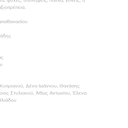
, ψυχές, υπολήψεις, παιδιά, γονείς, η
αξιοπρέπεια.
απαθανασίου
ιάδης
άς
ου
Κυπριανού, Δένα Ιωάννου, Θανάσης
ιος Στυλιανού, Άθως Αντωνίου, Έλενα
 Ηλιάδου