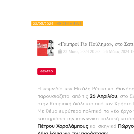
23/05/2024
234
VIEWS
«Γαμπροί Για Πούλημα», στο Σατι
23
Μάιος
2024
20:30
-
26
Μάιος
2024
1
ΘΕΑΤΡΟ
Η κωμωδία των Μιχάλη Ρέππα και Θανάση
παρουσιάζεται από τις
26 Απριλίου
, στο 
στην Κυπριακή διάλεκτο από τον Χρήστο 
Με θέμα ευρύτερα πολιτικό, το νέο έργο
καυτηριάσει την κοινωνικο-πολιτική κατά
Πέτρου Χαραλάμπους
και σκηνικά
Γιώργο
Λίγα λόγια για την παράσταση: