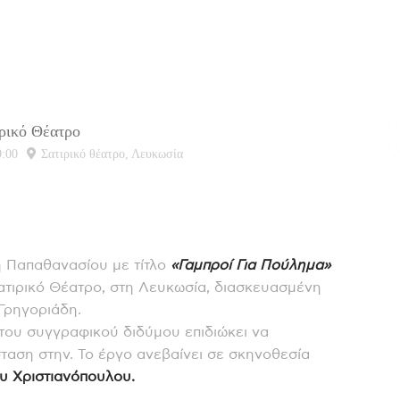
Επικοινωνία
ρικό Θέατρο
9:00
Σατιρικό θέατρο, Λευκωσία
 Παπαθανασίου με τίτλο
«Γαμπροί Για Πούλημα»
Σατιρικό Θέατρο, στη Λευκωσία, διασκευασμένη
Γρηγοριάδη.
 του συγγραφικού διδύμου επιδιώκει να
σταση στην. Το έργο ανεβαίνει σε σκηνοθεσία
υ Χριστιανόπουλου.