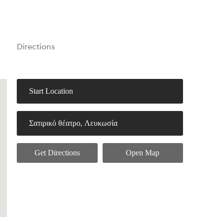
Directions
Get Directions
Open Map