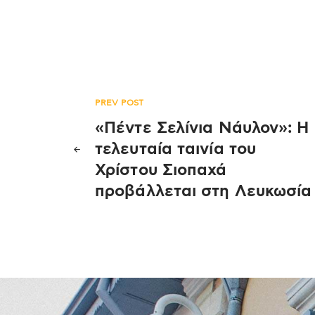
Πλοήγηση
PREV POST
«Πέντε Σελίνια Νάυλον»: Η
άρθρων
τελευταία ταινία του
Χρίστου Σιοπαχά
προβάλλεται στη Λευκωσία