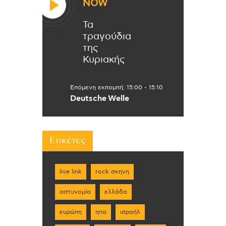
NOW
Τα
τραγούδια
της
Κυριακής
Επόμενη εκπομπή:
15:00
-
15:10
Deutsche Welle
Ετικέτες
live link
rock σκηνη
αστυνομία
ελλάδα
ευρώπη
ηπα
ισραήλ