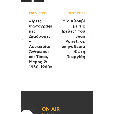
Πλοήγηση
PREV POST
NEXT POST
άρθρων
«Τρεις
"Το Κλουβί
Φωτογραφι
με τις
κές
Τρελές" του
Διαδρομές
Jean
–
Poiret, σε
Λευκωσία:
σκηνοθεσία
Άνθρωποι
Φώτη
και Τόποι,
Γεωργίδη
Μέρος 2:
1950-1960»
ON AIR