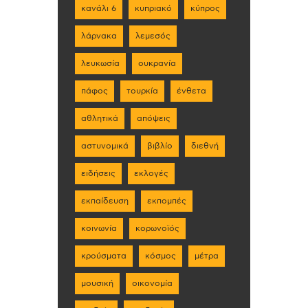
κανάλι 6
κυπριακό
κύπρος
λάρνακα
λεμεσός
λευκωσία
ουκρανία
πάφος
τουρκία
ένθετα
αθλητικά
απόψεις
αστυνομικά
βιβλίο
διεθνή
ειδήσεις
εκλογές
εκπαίδευση
εκπομπές
κοινωνία
κορωνοϊός
κρούσματα
κόσμος
μέτρα
μουσική
οικονομία