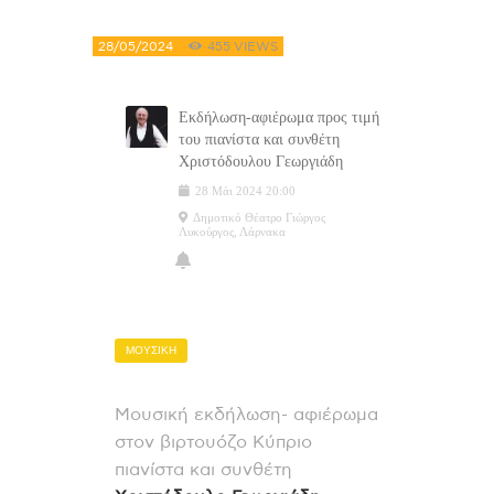
28/05/2024
455
VIEWS
Εκδήλωση-αφιέρωμα προς τιμή
του πιανίστα και συνθέτη
Χριστόδουλου Γεωργιάδη
28
Μάι
2024
20:00
Δημοτικό Θέατρο Γιώργος
Λυκούργος, Λάρνακα
ΜΟΥΣΙΚΗ
Μουσική εκδήλωση- αφιέρωμα
στον βιρτουόζο Κύπριο
πιανίστα και συνθέτη