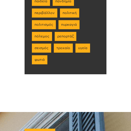
παιδεία
πανδημία
περιβάλλον
πολιτική
πολιτισμός
πυρκαγιά
πόλεμος
ρεπορτάζ
σεισμός
τροχαίο
υγεία
φωτιά