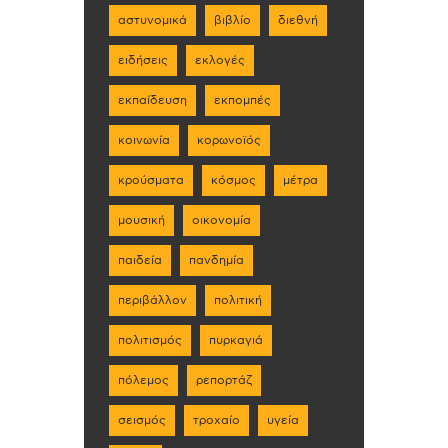
αστυνομικά
βιβλίο
διεθνή
ειδήσεις
εκλογές
εκπαίδευση
εκπομπές
κοινωνία
κορωνοϊός
κρούσματα
κόσμος
μέτρα
μουσική
οικονομία
παιδεία
πανδημία
περιβάλλον
πολιτική
πολιτισμός
πυρκαγιά
πόλεμος
ρεπορτάζ
σεισμός
τροχαίο
υγεία