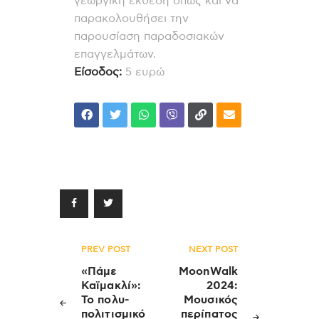
γεωργική έκθεση όπως και να
παρακολουθήσει την
παρουσίαση παραδοσιακών
επαγγελμάτων.
Είσοδος:
5 ευρώ
Πλοήγηση
PREV POST
NEXT POST
άρθρων
«Πάμε
MoonWalk
Καϊμακλί»:
2024:
Το πολυ-
Μουσικός
πολιτισμικό
περίπατος