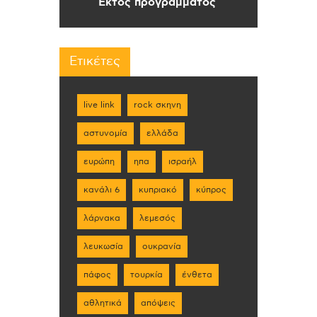
Εκτός προγράμματος
Ετικέτες
live link
rock σκηνη
αστυνομία
ελλάδα
ευρώπη
ηπα
ισραήλ
κανάλι 6
κυπριακό
κύπρος
λάρνακα
λεμεσός
λευκωσία
ουκρανία
πάφος
τουρκία
ένθετα
αθλητικά
απόψεις