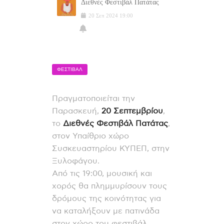
Διεθνές Φεστιβάλ Πατάτας
20
Σεπ
2024
19:00
ΦΕΣΤΙΒΑΛ
Πραγματοποιείται την
Παρασκευή,
20 Σεπτεμβρίου
,
το
Διεθνές Φεστιβάλ Πατάτας
,
στον Υπαίθριο χώρο
Συσκευαστηρίου ΚΥΠΕΠ, στην
Ξυλοφάγου.
Από τις 19:00, μουσική και
χορός θα πλημμυρίσουν τους
δρόμους της κοινότητας για
να καταλήξουν με πατινάδα
στον χώρο του φεστιβάλ.