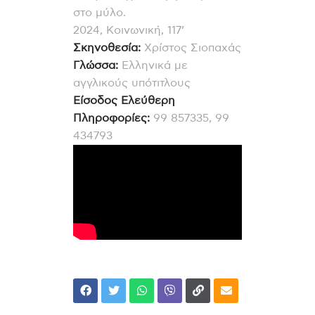
στο μύλο.
2024, Κοινωνική, 117’
Σκηνοθεσία:
Χρίστος Σιοπαχάς
Γλώσσα:
Ελληνικά με
αγγλικούς υπότιτλους
Ε
ί
σοδος
Ελε
ύ
θερη
Πληροφορίες:
99 857335,
99
434793