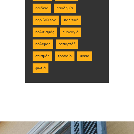
παιδεία
πανδημία
περιβάλλον
πολιτική
πολιτισμός
πυρκαγιά
πόλεμος
ρεπορτάζ
σεισμός
τροχαίο
υγεία
φωτιά