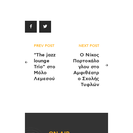
Πλοήγηση
PREV POST
NEXT POST
άρθρων
“The jazz
Ο Νίκος
lounge
Πορτοκάλο
Trio” στο
γλου στο
Μόλο
Αμφιθέατρ
Λεμεσού
ο Σχολής
Τυφλών