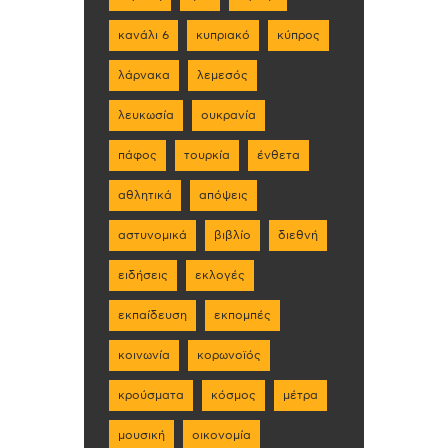
κανάλι 6
κυπριακό
κύπρος
λάρνακα
λεμεσός
λευκωσία
ουκρανία
πάφος
τουρκία
ένθετα
αθλητικά
απόψεις
αστυνομικά
βιβλίο
διεθνή
ειδήσεις
εκλογές
εκπαίδευση
εκπομπές
κοινωνία
κορωνοϊός
κρούσματα
κόσμος
μέτρα
μουσική
οικονομία