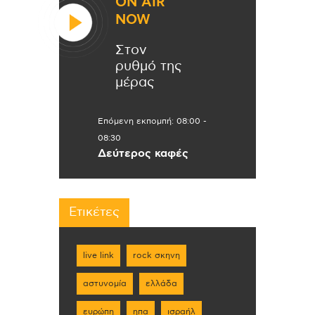
ON AIR
NOW
Στον
ρυθμό της
μέρας
Επόμενη εκπομπή:
08:00
-
08:30
Δεύτερος καφές
Ετικέτες
live link
rock σκηνη
αστυνομία
ελλάδα
ευρώπη
ηπα
ισραήλ