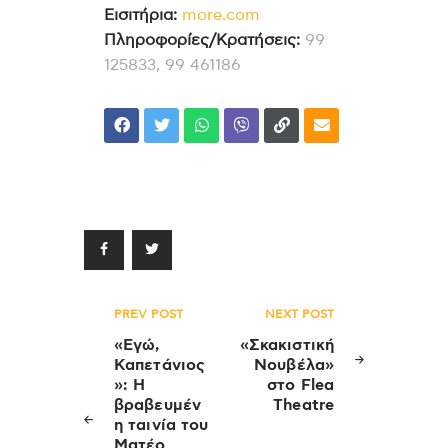
Εισιτήρια:
more.com
Πληροφορίες/Κρατήσεις:
99
125833, 99 461186
Πλοήγηση
PREV POST
NEXT POST
άρθρων
«Εγώ,
«Σκακιστική
Καπετάνιος
Νουβέλα»
»: Η
στο Flea
βραβευμέν
Theatre
η ταινία του
Ματέο