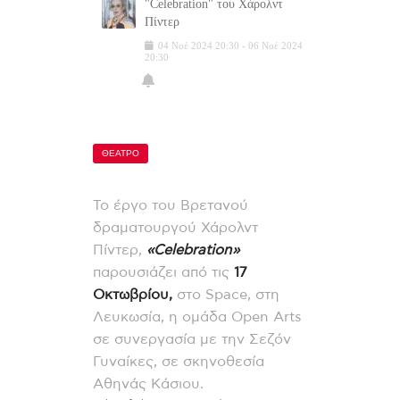
"Celebration" του Χάρολντ
Πίντερ
04
Νοέ
2024
20:30
-
06
Νοέ
2024
20:30
ΘΕΑΤΡΟ
Το έργο του Βρετανού
δραματουργού Χάρολντ
Πίντερ,
«Celebration»
παρουσιάζει από τις
17
Οκτωβρίου,
στο Space, στη
Λευκωσία, η ομάδα Open Arts
σε συνεργασία με την Σεζόν
Γυναίκες, σε σκηνοθεσία
Αθηνάς Κάσιου.