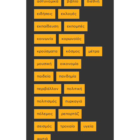
αστυνομικά
βιβλίο
διεθνή
ειδήσεις
εκλογές
εκπαίδευση
εκπομπές
κοινωνία
κορωνοϊός
κρούσματα
κόσμος
μέτρα
μουσική
οικονομία
παιδεία
πανδημία
περιβάλλον
πολιτική
πολιτισμός
πυρκαγιά
πόλεμος
ρεπορτάζ
σεισμός
τροχαίο
υγεία
φωτιά