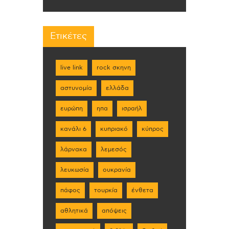
Ετικέτες
live link
rock σκηνη
αστυνομία
ελλάδα
ευρώπη
ηπα
ισραήλ
κανάλι 6
κυπριακό
κύπρος
λάρνακα
λεμεσός
λευκωσία
ουκρανία
πάφος
τουρκία
ένθετα
αθλητικά
απόψεις