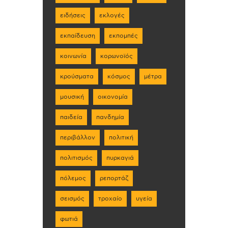
ειδήσεις
εκλογές
εκπαίδευση
εκπομπές
κοινωνία
κορωνοϊός
κρούσματα
κόσμος
μέτρα
μουσική
οικονομία
παιδεία
πανδημία
περιβάλλον
πολιτική
πολιτισμός
πυρκαγιά
πόλεμος
ρεπορτάζ
σεισμός
τροχαίο
υγεία
φωτιά