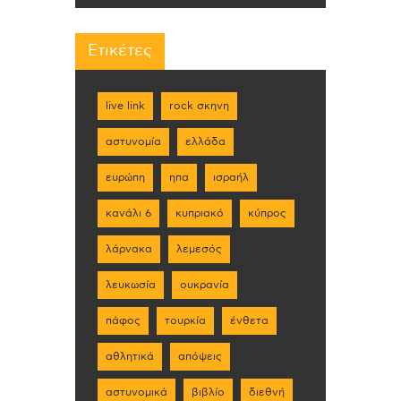
Ετικέτες
live link
rock σκηνη
αστυνομία
ελλάδα
ευρώπη
ηπα
ισραήλ
κανάλι 6
κυπριακό
κύπρος
λάρνακα
λεμεσός
λευκωσία
ουκρανία
πάφος
τουρκία
ένθετα
αθλητικά
απόψεις
αστυνομικά
βιβλίο
διεθνή