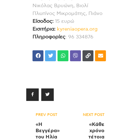
Νικόλας Βρυώνη, Βιολί
Πλωτίνος Μικρομάτης, Πιάνο
Είσοδος:
15 ευρώ
Εισιτήρια:
kyreniaopera.org
Πληροφορίες
: 96 334876
Πλοήγηση
PREV POST
NEXT POST
άρθρων
«Η
«Κάθε
Βεγγέρα»
χρόνο
του Ηλία
τέτοια