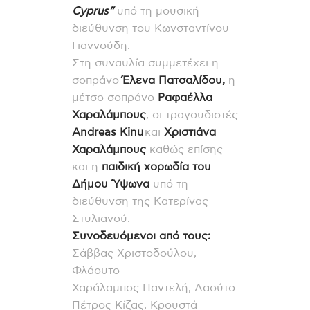
Cyprus”
υπό τη μουσική
διεύθυνση του Κωνσταντίνου
Γιαννούδη.
Στη συναυλία συμμετέχει η
σοπράνο
Έλενα Πατσαλίδου,
η
μέτσο σοπράνο
Ραφαέλλα
Χαραλάμπους
, οι τραγουδιστές
Andreas Kinu
και
Χριστιάνα
Χαραλάμπους
καθώς επίσης
και η
παιδική χορωδία του
Δήμου Ύψωνα
υπό τη
διεύθυνση της Κατερίνας
Στυλιανού.
Συνοδευόμενοι από τους:
Σάββας Χριστοδούλου,
Φλάουτο
Χαράλαμπος Παντελή, Λαούτο
Πέτρος Κίζας, Κρουστά