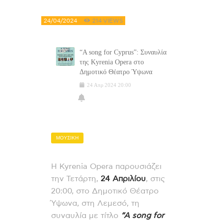
24/04/2024
214
VIEWS
“Α song for Cyprus”: Συναυλία
της Kyrenia Opera στο
Δημοτικό Θέατρο Ύψωνα
24
Απρ
2024
20:00
ΜΟΥΣΙΚΗ
Η Kyrenia Opera παρουσιάζει
την Τετάρτη,
24 Απριλίου
, στις
20:00, στο Δημοτικό Θέατρο
Ύψωνα, στη Λεμεσό, τη
συναυλία με τίτλο
“Α song for