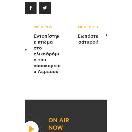
Πλοήγηση
PREV POST
NEXT POST
άρθρων
Εντοπίστηκ
Σωπάστε
ε πτώμα
σάτυροι!
στο
ελικοδρόμι
ο του
νοσοκομείο
υ Λεμεσού
ON AIR
NOW