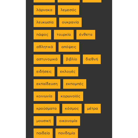
λάρνακα
λεμεσός
λευκωσία
ουκρανία
πάφος
τουρκία
ένθετα
αθλητικά
απόψεις
αστυνομικά
βιβλίο
διεθνή
ειδήσεις
εκλογές
εκπαίδευση
εκπομπές
κοινωνία
κορωνοϊός
κρούσματα
κόσμος
μέτρα
μουσική
οικονομία
παιδεία
πανδημία