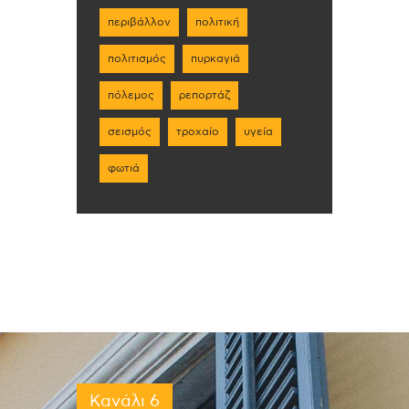
περιβάλλον
πολιτική
πολιτισμός
πυρκαγιά
πόλεμος
ρεπορτάζ
σεισμός
τροχαίο
υγεία
φωτιά
Κανάλι 6