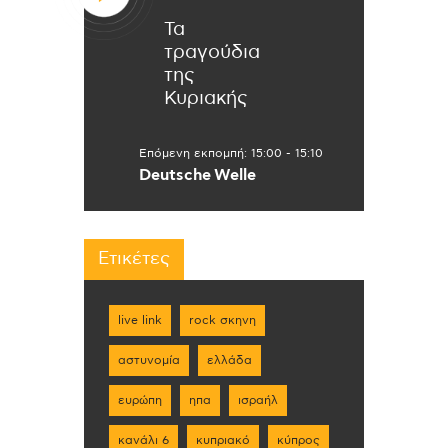
Τα
τραγούδια
της
Κυριακής
Επόμενη εκπομπή:
15:00
-
15:10
Deutsche Welle
Ετικέτες
live link
rock σκηνη
αστυνομία
ελλάδα
ευρώπη
ηπα
ισραήλ
κανάλι 6
κυπριακό
κύπρος