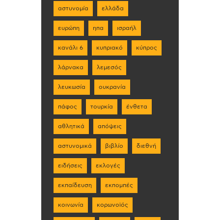
αστυνομία
ελλάδα
ευρώπη
ηπα
ισραήλ
κανάλι 6
κυπριακό
κύπρος
λάρνακα
λεμεσός
λευκωσία
ουκρανία
πάφος
τουρκία
ένθετα
αθλητικά
απόψεις
αστυνομικά
βιβλίο
διεθνή
ειδήσεις
εκλογές
εκπαίδευση
εκπομπές
κοινωνία
κορωνοϊός