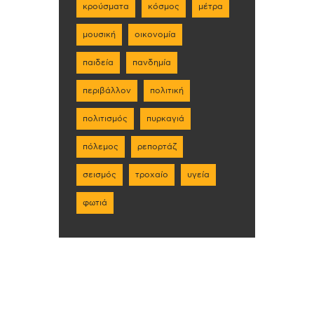
κρούσματα
κόσμος
μέτρα
μουσική
οικονομία
παιδεία
πανδημία
περιβάλλον
πολιτική
πολιτισμός
πυρκαγιά
πόλεμος
ρεπορτάζ
σεισμός
τροχαίο
υγεία
φωτιά