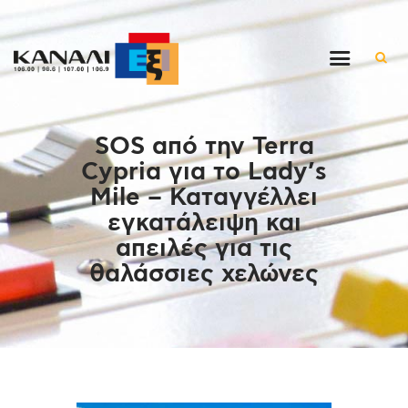
Αρχική
SOS από την Terra
Εκπομπές
Cypria για το Lady’s
Στον ρυθμό της μέρας
Mile – Καταγγέλλει
Ένθετα
εγκατάλειψη και
Διαγωνισμοί/Live Links
απειλές για τις
Ποιοι είμαστε
θαλάσσιες χελώνες
Επικοινωνία