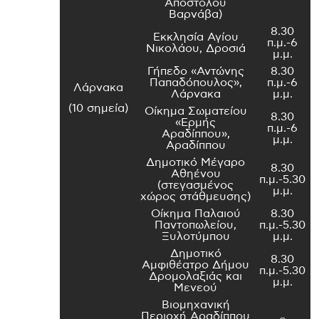
Αποστόλου
Βαρνάβα)
8.30
Εκκλησία Αγίου
π.μ.-6
Νικολάου, Δροσιά
μ.μ.
Γήπεδο «Αντώνης
8.30
Παπαδόπουλος»,
π.μ.-6
Λάρνακα
Λάρνακα
μ.μ.
(10 σημεία)
Οίκημα Σωματείου
8.30
«Ερμής
π.μ.-6
Αραδίππου»,
μ.μ.
Αραδίππου
Δημοτικό Μέγαρο
8.30
Αθηένου
π.μ.-5.30
(στεγασμένος
μ.μ.
χώρος στάθμευσης)
Οίκημα Παλαιού
8.30
Παντοπωλείου,
π.μ.-5.30
Ξυλοτύμπου
μ.μ.
Δημοτικό
8.30
Αμφιθέατρο Δήμου
π.μ.-5.30
Δρομολαξιάς και
μ.μ.
Μενεού
Βιομηχανική
Περιοχή Αραδίππου