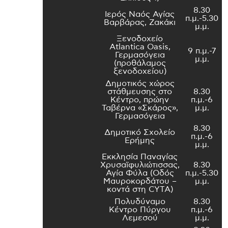
8.30
Ιερός Ναός Αγίας
π.μ.-5.30
Βαρβάρας, Ζακάκι
μ.μ.
Ξενοδοχείο
Atlantica Oasis,
9 π.μ.-7
Γερμασόγεια
μ.μ.
(προθάλαμος
ξενοδοχείου)
Δημοτικός χώρος
στάθμευσης στο
8.30
Κέντρο, πρώην
π.μ.-6
Ταβέρνα «Σκάρος»,
μ.μ.
Γερμασόγεια
8.30
Δημοτικό Σχολείο
π.μ.-6
Ερήμης
μ.μ.
Εκκλησία Παναγίας
Χρυσαϊφυλιώτισσας,
8.30
Αγία Φύλα (Οδός
π.μ.-5.30
Μαυροκορδάτου –
μ.μ.
κοντά στη CYTA)
Πολυδύναμο
8.30
Κέντρο Πύργου
π.μ.-6
Λεμεσού
μ.μ.