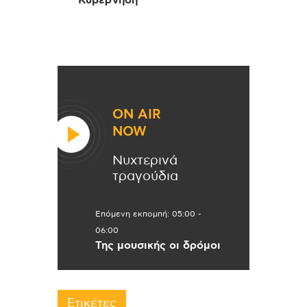
Κυβέρνηση
ON AIR
NOW
Νυχτερινά
τραγούδια
Επόμενη εκπομπή:
05:00
-
06:00
Της μουσικής οι δρόμοι
Ετικέτες