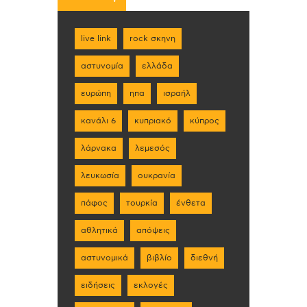
live link
rock σκηνη
αστυνομία
ελλάδα
ευρώπη
ηπα
ισραήλ
κανάλι 6
κυπριακό
κύπρος
λάρνακα
λεμεσός
λευκωσία
ουκρανία
πάφος
τουρκία
ένθετα
αθλητικά
απόψεις
αστυνομικά
βιβλίο
διεθνή
ειδήσεις
εκλογές