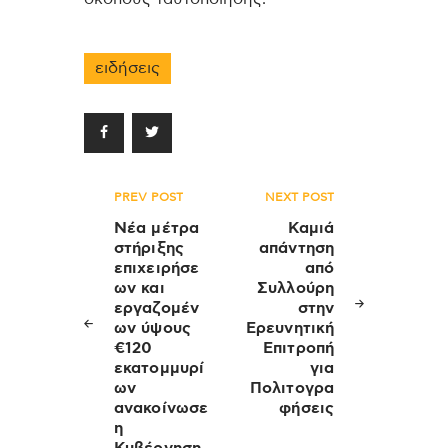
ειδήσεις
Πλοήγηση
PREV POST
NEXT POST
άρθρων
Νέα μέτρα
Καμιά
στήριξης
απάντηση
επιχειρήσε
από
ων και
Συλλούρη
εργαζομέν
στην
ων ύψους
Ερευνητική
€120
Επιτροπή
εκατομμυρί
για
ων
Πολιτογρα
ανακοίνωσε
φήσεις
η