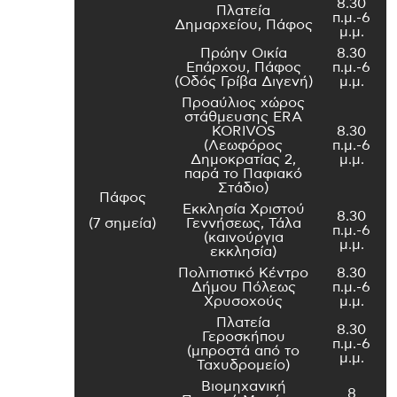
8.30
Πλατεία
π.μ.-6
Δημαρχείου, Πάφος
μ.μ.
Πρώην Οικία
8.30
Επάρχου, Πάφος
π.μ.-6
(Οδός Γρίβα Διγενή)
μ.μ.
Προαύλιος χώρος
στάθμευσης ERA
KORIVOS
8.30
(Λεωφόρος
π.μ.-6
Δημοκρατίας 2,
μ.μ.
παρά το Παφιακό
Στάδιο)
Πάφος
Εκκλησία Χριστού
8.30
(7 σημεία)
Γεννήσεως, Τάλα
π.μ.-6
(καινούργια
μ.μ.
εκκλησία)
Πολιτιστικό Κέντρο
8.30
Δήμου Πόλεως
π.μ.-6
Χρυσοχούς
μ.μ.
Πλατεία
8.30
Γεροσκήπου
π.μ.-6
(μπροστά από το
μ.μ.
Ταχυδρομείο)
Βιομηχανική
8