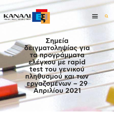
Αρχική
Σημεία
Εκπομπές
δειγματοληψίας για
Στον ρυθμό της μέρας
τα προγράμματα
Ένθετα
ελέγχου με rapid
Διαγωνισμοί/Live Links
test του γενικού
Ποιοι είμαστε
πληθυσμού και των
εργαζομένων – 29
Επικοινωνία
Απριλίου 2021