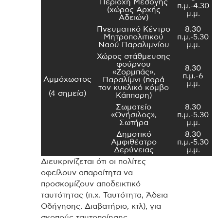
Περιοχή Μεσόγης
π.μ.-4.30
(χώρος Αρχής
μ.μ.
Αδειών)
Πνευματικό Κέντρο
8.30
Μητροπολιτικού
π.μ.-5.30
Ναού Παραλιμνίου
μ.μ.
Χώρος στάθμευσης
φούρνου
8.30
«Ζορμπάς»,
π.μ.-6
Αμμόχωστος
Παραλίμνι (παρά
μ.μ.
τον κυκλικό κόμβο
(4 σημεία)
Κάππαρη)
Σωματείο
8.30
«Ονήσιλος»,
π.μ.-5.30
Σωτήρα
μ.μ.
Δημοτικό
8.30
Αμφιθέατρο
π.μ.-5.30
Δερύνειας
μ.μ.
Διευκρινίζεται ότι οι πολίτες
οφείλουν απαραίτητα να
προσκομίζουν αποδεικτικό
ταυτότητας (π.χ. Ταυτότητα, Άδεια
Οδήγησης, Διαβατήριο, κτλ), για
σκοπούς ταυτοποίησης.