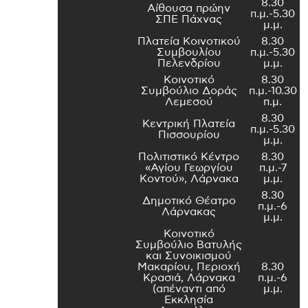
8.30
Αίθουσα πρώην
π.μ.-5.30
ΣΠΕ Πάχνας
μ.μ.
Πλατεία Κοινοτικού
8.30
Συμβουλίου
π.μ.-5.30
Πελενδρίου
μ.μ.
Κοινοτικό
8.30
Συμβούλιο Δοράς
π.μ.-10.30
Λεμεσού
π.μ.
8.30
Κεντρική Πλατεία
π.μ.-5.30
Πισσουρίου
μ.μ.
Πολιτιστικό Κέντρο
8.30
«Αγίου Γεωργίου
π.μ.-7
Κοντού», Λάρνακα
μ.μ.
8.30
Δημοτικό Θέατρο
π.μ.-6
Λάρνακας
μ.μ.
Κοινοτικό
Συμβούλιο Βατυλής
και Συνοικισμού
Μακαρίου, Περιοχή
8.30
Κρασιά, Λάρνακα
π.μ.-6
(απέναντι από
μ.μ.
Εκκλησία