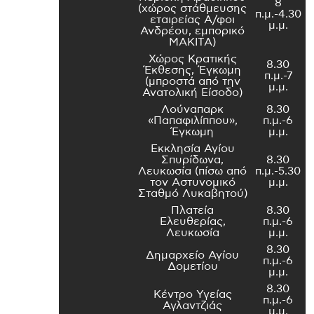
8
(χώρος στάθμευσης
π.μ.-4.30
εταιρείας Α/φοι
μ.μ.
Ανδρέου, εμπορικό
ΜΑΚΙΤΑ)
Χώρος Κρατικής
8.30
Έκθεσης, Έγκωμη
π.μ.-7
(μπροστά από την
μ.μ.
Ανατολική Είσοδο)
Λούναπαρκ
8.30
«Παπαφιλίππου»,
π.μ.-6
Έγκωμη
μ.μ.
Εκκλησία Αγίου
Σπυρίδωνα,
8.30
Λευκωσία (πίσω από
π.μ.-5.30
τον Αστυνομικό
μ.μ.
Σταθμό Λυκαβητού)
Πλατεία
8.30
Ελευθερίας,
π.μ.-6
Λευκωσία
μ.μ.
8.30
Δημαρχείο Αγίου
π.μ.-6
Δομετίου
μ.μ.
8.30
Κέντρο Υγείας
π.μ.-6
Αγλαντζιάς
μ.μ.