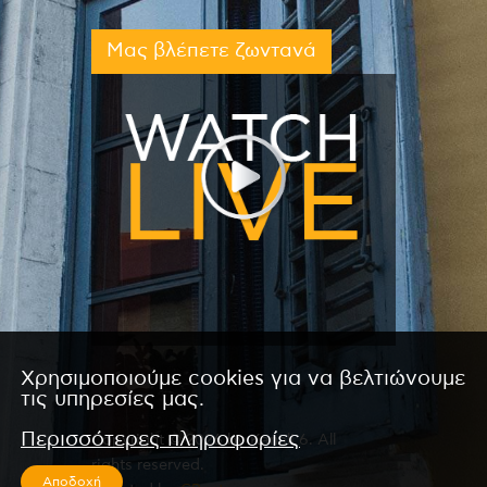
Μας βλέπετε ζωντανά
Χρησιμοποιούμε cookies για να βελτιώνουμε
τις υπηρεσίες μας.
Περισσότερες πληροφορίες
Copyright © 2026 by Kanali 6. All
rights reserved.
Αποδοχή