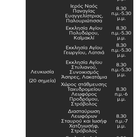
Ιερός Ναός
8.30
Παναγίας
π.μ.-5.30
Ευαγγελίστριας,
μ.μ.
Παλουριώτισσα
Εκκλησία Αγίου
8.30
Πολυδώρου,
π.μ.-5.30
Καϊμακλί
μ.μ.
8.30
Εκκλησία Αγίου
π.μ.-5.30
Γεωργίου, Λατσιά
μ.μ.
Εκκλησία Αγίου
8.30
Στυλιανού,
π.μ.-5.30
Λευκωσία
Συνοικισμός
μ.μ.
Άσπρες, Λακατάμια
(20 σημεία)
Χώρος στάθμευσης
Ταχυδρομείου
8.30
Λεωφόρος
π.μ.-6
Προδρόμου,
μ.μ.
Στρόβολος
Διασταύρωση
Λεωφόρων
8.30
Σταυρού και Ιωσήφ
π.μ.-7
Χατζηιωσήφ,
μ.μ.
Στρόβολος