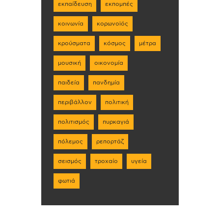
εκπαίδευση
εκπομπές
κοινωνία
κορωνοϊός
κρούσματα
κόσμος
μέτρα
μουσική
οικονομία
παιδεία
πανδημία
περιβάλλον
πολιτική
πολιτισμός
πυρκαγιά
πόλεμος
ρεπορτάζ
σεισμός
τροχαίο
υγεία
φωτιά