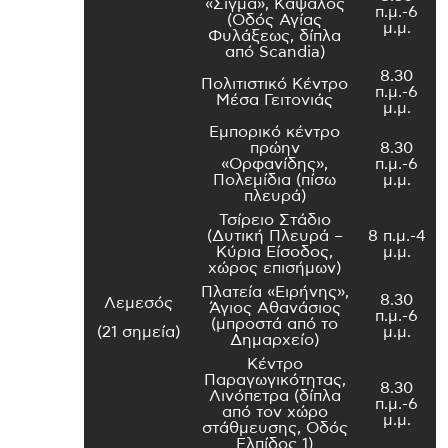
«Σίγμα», Κάψαλος
π.μ.-6
(Οδός Αγίας
μ.μ.
Φυλάξεως, δίπλα
από Scandia)
8.30
Πολιτιστικό Κέντρο
π.μ.-6
Μέσα Γειτονιάς
μ.μ.
Εμπορικό κέντρο
πρώην
8.30
«Ορφανίδης»,
π.μ.-6
Πολεμίδια (πίσω
μ.μ.
πλευρά)
Τσίρειο Στάδιο
(Δυτική Πλευρά –
8 π.μ.-4
Κύρια Είσοδος,
μ.μ.
χώρος επισήμων)
Πλατεία «Ειρήνης»,
8.30
Λεμεσός
Άγιος Αθανάσιος
π.μ.-6
(μπροστά από το
(21 σημεία)
μ.μ.
Δημαρχείο)
Κέντρο
Παραγωγικότητας,
8.30
Λινόπετρα (δίπλα
π.μ.-6
από τον χώρο
μ.μ.
στάθμευσης, Οδός
Ελπίδος 1)