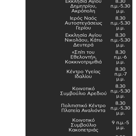
Εκκλησία Αγίου
8.30
Δημητρίου,
π.μ.-5.30
Ακρόπολη
μ.μ.
Ιερός Ναός
8.30
Αυτοστεγάσεως
π.μ.-5.30
Γερίου
μ.μ.
Εκκλησία Αγίου
8.30
Νικολάου, Κάτω
π.μ.-5.30
Δευτερά
μ.μ.
«Σπίτι του
8.30
Εθελοντή»,
π.μ.-6
Κοκκινοτριμιθιά
μ.μ.
8.30
Κέντρο Υγείας
π.μ.-7
Ιδαλίου
μ.μ.
8.30
Κοινοτικό
π.μ.-5.30
Συμβούλιο Αρεδιού
μ.μ.
8.30
Πολιτιστικό Κέντρο
π.μ.-5.30
Πλατεία Αναλιόντα
μ.μ.
Κοινοτικό
9 π.μ.-5
Συμβούλιο
μ.μ.
Κακοπετριάς