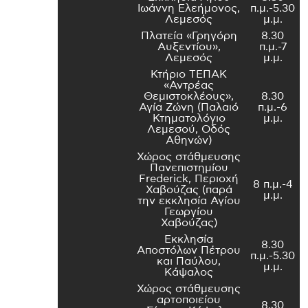
Ιωάννη Ελεήμονος,
π.μ.-5.30
Λεμεσός
μ.μ.
Πλατεία «Γρηγόρη
8.30
Αυξεντίου»,
π.μ.-7
Λεμεσός
μ.μ.
Κτήριο ΤΕΠΑΚ
«Αντρέας
Θεμιστοκλέους»,
8.30
Αγία Ζώνη (Παλαιό
π.μ.-6
Κτηματολόγιο
μ.μ.
Λεμεσού, Οδός
Αθηνών)
Χώρος στάθμευσης
Πανεπιστημίου
Frederick, Περιοχή
8 π.μ.-4
Χαβούζας (παρά
μ.μ.
την εκκλησία Αγίου
Γεωργίου
Χαβούζας)
Εκκλησία
8.30
Αποστόλων Πέτρου
π.μ.-5.30
και Παύλου,
μ.μ.
Κάψαλος
Χώρος στάθμευσης
αρτοποιείου
8.30