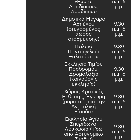
«Ερμής
π.μ.-6
Αραδίππου»,
μ.μ.
Αραδίππου
Δημοτικό Μέγαρο
Αθηένου
9.30
(στεγασμένος
π.μ.-6
χώρος
μ.μ.
στάθμευσης)
Παλαιό
9.30
Παντοπωλείο
π.μ.-6
Ξυλοτύμπου
μ.μ.
Εκκλησία Τιμίου
Προδρόμου,
9.30
Δρομολαξιά
π.μ.-6
(καινούργια
μ.μ.
εκκλησία)
Χώρος Κρατικής
Έκθεσης, Έγκωμη
9.30
(μπροστά από την
π.μ.-6
Ανατολική
μ.μ.
Είσοδο)
Εκκλησία Αγίου
Σπυρίδωνα,
9.30
Λευκωσία (πίσω
π.μ.-6
από Αστυνομικό
μ.μ.
Σταθμό