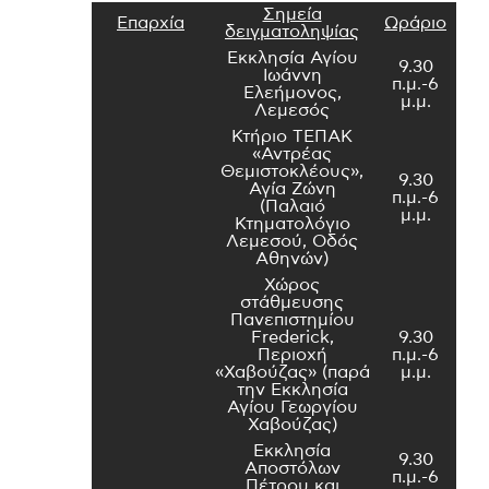
Σημεία
Επαρχία
Ωράριο
δειγματοληψίας
Εκκλησία Αγίου
9.30
Ιωάννη
π.μ.-6
Ελεήμονος,
μ.μ.
Λεμεσός
Κτήριο ΤΕΠΑΚ
«Αντρέας
Θεμιστοκλέους»,
9.30
Αγία Ζώνη
π.μ.-6
(Παλαιό
μ.μ.
Κτηματολόγιο
Λεμεσού, Οδός
Αθηνών)
Χώρος
στάθμευσης
Πανεπιστημίου
Frederick,
9.30
Περιοχή
π.μ.-6
«Χαβούζας» (παρά
μ.μ.
την Εκκλησία
Αγίου Γεωργίου
Χαβούζας)
Εκκλησία
9.30
Αποστόλων
π.μ.-6
Πέτρου και