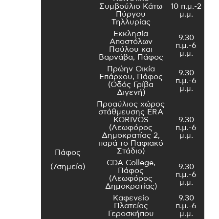
Συμβούλιο Κάτω
10 π.μ.-2
Πύργου
μ.μ.
Τηλλυρίας
Εκκλησία
9.30
Αποστόλων
π.μ.-6
Παύλου και
μ.μ.
Βαρνάβα, Πάφος
Πρώην Οικία
9.30
Επάρχου, Πάφος
π.μ.-6
(Οδός Γρίβα
μ.μ.
Διγενή)
Προαύλιος χώρος
στάθμευσης ERA
KORIVOS
9.30
(Λεωφόρος
π.μ.-6
Δημοκρατίας 2,
μ.μ.
παρά το Παφιακό
Στάδιο)
Πάφος
CDA College,
(7σημεία)
9.30
Πάφος
π.μ.-6
(Λεωφόρος
μ.μ.
Δημοκρατίας)
Καφενείο
9.30
Πλατείας
π.μ.-6
Γεροσκήπου
μ.μ.