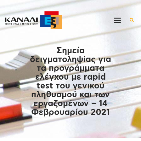
Αρχική
Σημεία
Εκπομπές
δειγματοληψίας για
Στον ρυθμό της μέρας
τα προγράμματα
Ένθετα
ελέγχου με rapid
Διαγωνισμοί/Live Links
test του γενικού
Ποιοι είμαστε
πληθυσμού και των
εργαζομένων – 14
Επικοινωνία
Φεβρουαρίου 2021