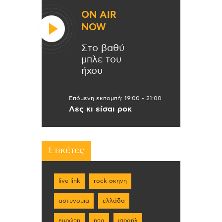
ON AIR
NOW
Στο βαθύ
μπλε του
ήχου
Επόμενη εκπομπή:
19:00
-
21:00
Λες κι είσαι ροκ
Ετικέτες
live link
rock σκηνη
αστυνομία
ελλάδα
ευρώπη
ηπα
ισραήλ