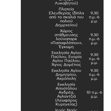
Λυκαβητού)
Πλατεία
Ελευθερίας (δίπλα
9.30
από τα σκαλιά του
π.μ.-6
παλιού
μ.μ.
Δημρχείου)
Χώρος
στάθμευσης
9.30
λούναπαρκ
π.μ.-6
«Παπαφιλίππου»,
μ.μ.
Έγκωμη
Εκκλησία Αγίου
9.30
Παύλου, Ενορία
π.μ.-6
Αγίου Παύλου,
μ.μ.
Άγιος Δομέτιος
Εκκλησία Αγίου
9.30
Δημητρίου,
π.μ.-6
Ακρόπολη
μ.μ.
Εκκλησία
Αποστόλου
Ανδρέα,
10 π.μ.-6
Αγλαντζιά
μ.μ.
(Λεωφόρος
Κυρηνείας)
Ιερός Ναός