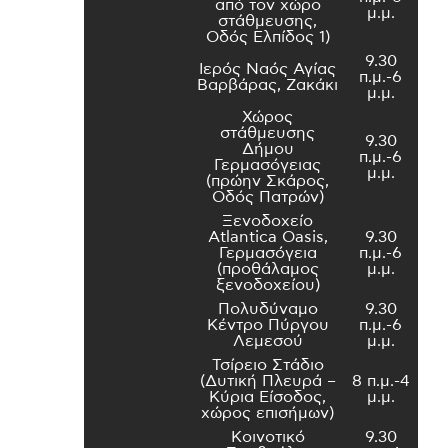
από τον χώρο
μ.μ.
στάθμευσης,
Οδός Ελπίδος 1)
9.30
Ιερός Ναός Αγίας
π.μ.-6
Βαρβάρας, Ζακάκι
μ.μ.
Χώρος
στάθμευσης
9.30
Δήμου
π.μ.-6
Γερμασόγειας
μ.μ.
(πρώην Σκάρος,
Οδός Πατρών)
Ξενοδοχείο
Atlantica Oasis,
9.30
Γερμασόγεια
π.μ.-6
(προθάλαμος
μ.μ.
ξενοδοχείου)
Πολυδύναμο
9.30
Κέντρο Πύργου
π.μ.-6
Λεμεσού
μ.μ.
Τσίρειο Στάδιο
(Δυτική Πλευρά –
8 π.μ.-4
Κύρια Είσοδος,
μ.μ.
χώρος επισήμων)
Κοινοτικό
9.30