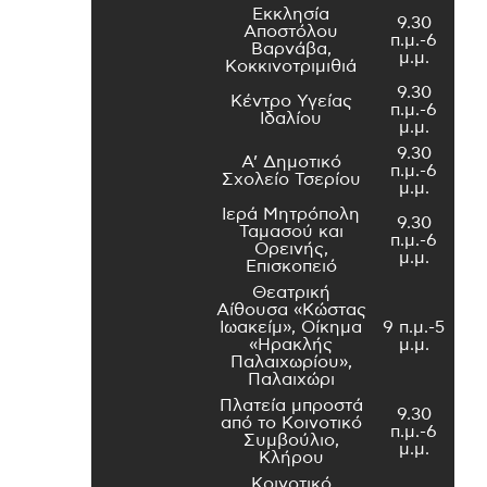
Εκκλησία
9.30
Αποστόλου
π.μ.-6
Βαρνάβα,
μ.μ.
Κοκκινοτριμιθιά
9.30
Κέντρο Υγείας
π.μ.-6
Ιδαλίου
μ.μ.
9.30
Α’ Δημοτικό
π.μ.-6
Σχολείο Τσερίου
μ.μ.
Ιερά Μητρόπολη
9.30
Ταμασού και
π.μ.-6
Ορεινής,
μ.μ.
Επισκοπειό
Θεατρική
Αίθουσα «Κώστας
Ιωακείμ», Οίκημα
9 π.μ.-5
«Ηρακλής
μ.μ.
Παλαιχωρίου»,
Παλαιχώρι
Πλατεία μπροστά
9.30
από το Κοινοτικό
π.μ.-6
Συμβούλιο,
μ.μ.
Κλήρου
Κοινοτικό