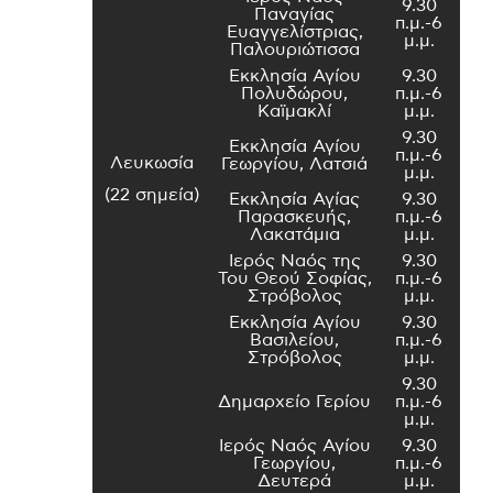
9.30
Παναγίας
π.μ.-6
Ευαγγελίστριας,
μ.μ.
Παλουριώτισσα
Εκκλησία Αγίου
9.30
Πολυδώρου,
π.μ.-6
Καϊμακλί
μ.μ.
9.30
Εκκλησία Αγίου
π.μ.-6
Λευκωσία
Γεωργίου, Λατσιά
μ.μ.
(22 σημεία)
Εκκλησία Αγίας
9.30
Παρασκευής,
π.μ.-6
Λακατάμια
μ.μ.
Ιερός Ναός της
9.30
Του Θεού Σοφίας,
π.μ.-6
Στρόβολος
μ.μ.
Εκκλησία Αγίου
9.30
Βασιλείου,
π.μ.-6
Στρόβολος
μ.μ.
9.30
Δημαρχείο Γερίου
π.μ.-6
μ.μ.
Ιερός Ναός Αγίου
9.30
Γεωργίου,
π.μ.-6
Δευτερά
μ.μ.