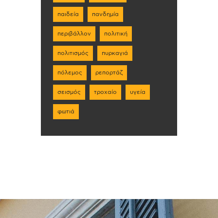
παιδεία
πανδημία
περιβάλλον
πολιτική
πολιτισμός
πυρκαγιά
πόλεμος
ρεπορτάζ
σεισμός
τροχαίο
υγεία
φωτιά