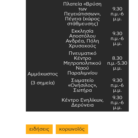
Πλατεία «Βρύση
των
9.30
Πεγειώτισσων»,
π.μ.-6
Πέγεια (χώρος
μ.μ.
στάθμευσης)
Εκκλησία
9.30
Αποστόλου
π.μ.-6
Ανδρέα, Πόλη
μ.μ.
Χρυσοχούς
Πνευματικό
Κέντρο
8.30
Μητροπολιτικού
π.μ.-5.30
Ναού
μ.μ.
Παραλιμνίου
Αμμόχωστος
Σωματείο
9.30
(3 σημεία)
«Ονήσιλος»,
π.μ.-6
Σωτήρα
μ.μ.
9.30
Κέντρο Ενηλίκων,
π.μ.-6
Δερύνεια
μ.μ.
ειδήσεις
κορωνοϊός