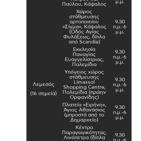
μ.μ.
Παύλου, Κάψαλος
Χώρος
στάθμευσης
αρτοποιείου
9.30
«Σίγμα», Κάψαλος
π.μ.-6
(Οδός Αγίας
μ.μ.
Φυλάξεως, δίπλα
από Scandia)
Εκκλησία
9.30
Παναγίας
π.μ.-6
Ευαγγελίστριας,
μ.μ.
Πολεμίδια
Υπόγειος χώρος
στάθμευσης
9.30
Limassol
Λεμεσός
π.μ.-6
Shopping Centre,
μ.μ.
Πολεμίδια (πρώην
(16 σημεία)
Ορφανίδης)
Πλατεία «Ειρήνη»,
9.30
Άγιος Αθανάσιος
π.μ.-6
(μπροστά από το
μ.μ.
Δημαρχείο)
Κέντρο
Παραγωγικότητας,
9.30
Λινόπετρα (δίπλα
π.μ.-6