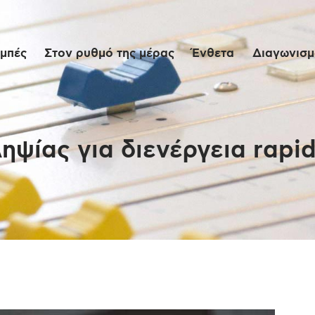
Αρχική
μπές
Στον ρυθμό της μέρας
Ένθετα
Διαγωνισμο
Εκπομπές
Στον ρυθμό της
μέρας
ηψίας για διενέργεια rapid
Ένθετα
Διαγωνισμοί/Live
Links
Ποιοι είμαστε