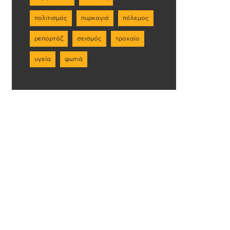
πολιτισμός
πυρκαγιά
πόλεμος
ρεπορτάζ
σεισμός
τροχαίο
υγεία
φωτιά