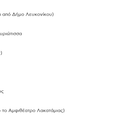
τι από Δήμο Λευκονίκου)
υριώτισσα
)
ος
ό το Αμφιθέατρο Λακατάμιας)