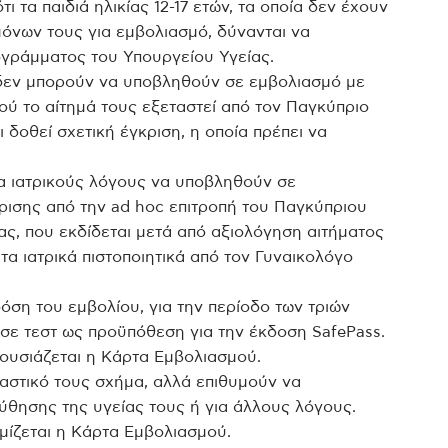
ι τα παιδιά ηλικίας 12-17 ετών, τα οποία δεν έχουν
όνων τους για εμβολιασμό, δύνανται να
ογράμματος του Υπουργείου Υγείας.
α δεν μπορούν να υποβληθούν σε εμβολιασμό με
φού το αίτημά τους εξεταστεί από τον Παγκύπριο
 δοθεί σχετική έγκριση, η οποία πρέπει να
ια ιατρικούς λόγους να υποβληθούν σε
ρισης από την ad hoc επιτροπή του Παγκύπριου
ας, που εκδίδεται μετά από αξιολόγηση αιτήματος
α ιατρικά πιστοποιητικά από τον Γυναικολόγο
όση του εμβολίου, για την περίοδο των τριών
ε τεστ ως προϋπόθεση για την έκδοση SafePass.
ουσιάζεται η Κάρτα Εμβολιασμού.
αστικό τους σχήμα, αλλά επιθυμούν να
θησης της υγείας τους ή για άλλους λόγους.
ομίζεται η Κάρτα Εμβολιασμού.