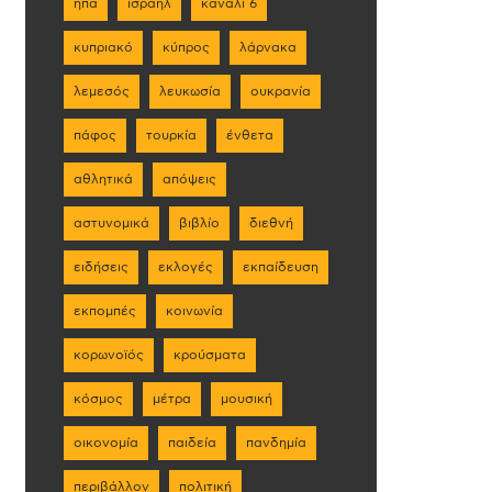
ηπα
ισραήλ
κανάλι 6
κυπριακό
κύπρος
λάρνακα
λεμεσός
λευκωσία
ουκρανία
πάφος
τουρκία
ένθετα
αθλητικά
απόψεις
αστυνομικά
βιβλίο
διεθνή
ειδήσεις
εκλογές
εκπαίδευση
εκπομπές
κοινωνία
κορωνοϊός
κρούσματα
κόσμος
μέτρα
μουσική
οικονομία
παιδεία
πανδημία
περιβάλλον
πολιτική