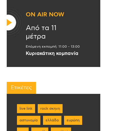
ON AIR NOW
Από τα 11
μέτρα
Επόμενη εκπομπή:
11:00
-
13:00
Κυριακάτικη κομπανία
Ετικέτες
live link
rock σκηνη
αστυνομία
ελλάδα
ευρώπη