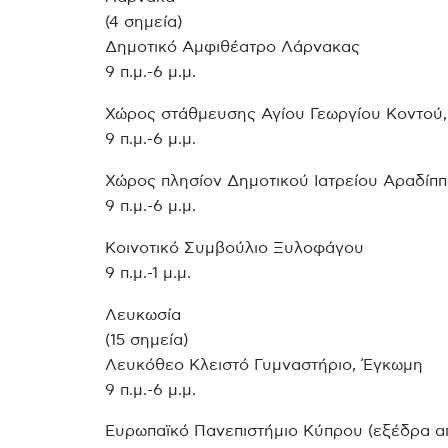
(4 σημεία)
Δημοτικό Αμφιθέατρο Λάρνακας
9 π.μ.-6 μ.μ.
Χώρος στάθμευσης Αγίου Γεωργίου Κοντού
9 π.μ.-6 μ.μ.
Χώρος πλησίον Δημοτικού Ιατρείου Αραδίπ
9 π.μ.-6 μ.μ.
Κοινοτικό Συμβούλιο Ξυλοφάγου
9 π.μ.-1 μ.μ.
Λευκωσία
(15 σημεία)
Λευκόθεο Κλειστό Γυμναστήριο, Έγκωμη
9 π.μ.-6 μ.μ.
Ευρωπαϊκό Πανεπιστήμιο Κύπρου (εξέδρα α