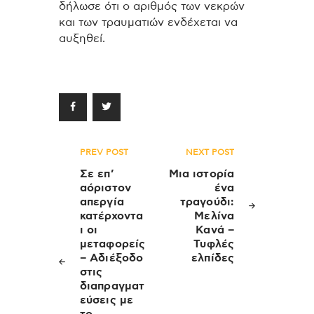
δήλωσε ότι ο αριθμός των νεκρών
και των τραυματιών ενδέχεται να
αυξηθεί.
Πλοήγηση
PREV POST
NEXT POST
άρθρων
Σε επ’
Μια ιστορία
αόριστον
ένα
απεργία
τραγούδι:
κατέρχοντα
Μελίνα
ι οι
Κανά –
μεταφορείς
Τυφλές
– Αδιέξοδο
ελπίδες
στις
διαπραγματ
εύσεις με