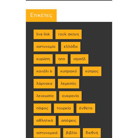
Ετικέτες
live link
rock σκηνη
αστυνομία
ελλάδα
ευρώπη
ηπα
ισραήλ
κανάλι 6
κυπριακό
κύπρος
λάρνακα
λεμεσός
λευκωσία
ουκρανία
πάφος
τουρκία
ένθετα
αθλητικά
απόψεις
αστυνομικά
βιβλίο
διεθνή