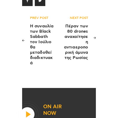
Πλοήγηση
PREV POST
NEXT POST
άρθρων
Η συναυλία
Πέραν των
των Black
80 drones
Sabbath
αναχαίτησε
τον Ιούλιο
η
θα
αντιαεροπο
μεταδοθεί
ρική άμυνα
διαδικτυακ
της Ρωσίας
ά
ON AIR
NOW