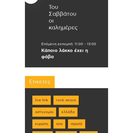
Του
Σαββάτου
οι
καλημέρες
Επόμενη εκπομπή:
11:00
-
13:00
Κάποιο λάκκο έχει η
φάβα
Ετικέτες
live link
rock σκηνη
αστυνομία
ελλάδα
ευρώπη
ηπα
ισραήλ