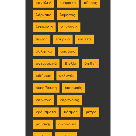
κανάλι 6
κυπριακό
κύπρος
λάρνακα
λεμεσός
λευκωσία
ουκρανία
πάφος
τουρκία
ένθετα
αθλητικά
απόψεις
αστυνομικά
βιβλίο
διεθνή
ειδήσεις
εκλογές
εκπαίδευση
εκπομπές
κοινωνία
κορωνοϊός
κρούσματα
κόσμος
μέτρα
μουσική
οικονομία