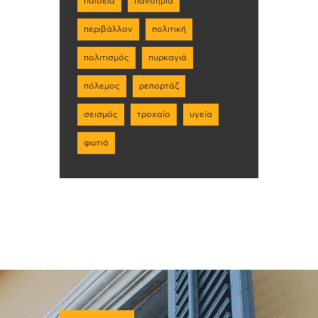
παιδεία
πανδημία
περιβάλλον
πολιτική
πολιτισμός
πυρκαγιά
πόλεμος
ρεπορτάζ
σεισμός
τροχαίο
υγεία
φωτιά