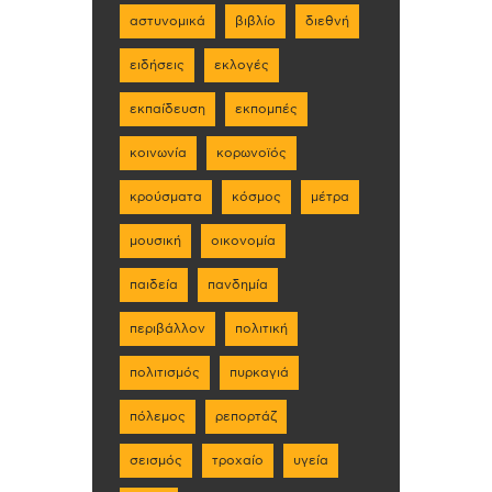
αστυνομικά
βιβλίο
διεθνή
ειδήσεις
εκλογές
εκπαίδευση
εκπομπές
κοινωνία
κορωνοϊός
κρούσματα
κόσμος
μέτρα
μουσική
οικονομία
παιδεία
πανδημία
περιβάλλον
πολιτική
πολιτισμός
πυρκαγιά
πόλεμος
ρεπορτάζ
σεισμός
τροχαίο
υγεία