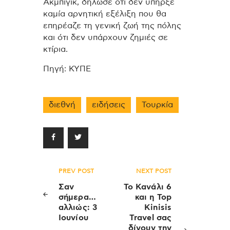
Ακμπιγίκ, δήλωσε ότι δεν υπήρξε
καμία αρνητική εξέλιξη που θα
επηρέαζε τη γενική ζωή της πόλης
και ότι δεν υπάρχουν ζημιές σε
κτίρια.
Πηγή: ΚΥΠΕ
διεθνή
ειδήσεις
Τουρκία
Πλοήγηση
PREV POST
NEXT POST
άρθρων
Σαν
Το Κανάλι 6
σήμερα…
και η Top
αλλιώς: 3
Kinisis
Ιουνίου
Travel σας
δίνουν την