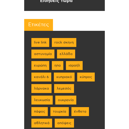
Ειδήσεις τώρα
Ετικέτες
live link
rock σκηνη
αστυνομία
ελλάδα
ευρώπη
ηπα
ισραήλ
κανάλι 6
κυπριακό
κύπρος
λάρνακα
λεμεσός
λευκωσία
ουκρανία
πάφος
τουρκία
ένθετα
αθλητικά
απόψεις