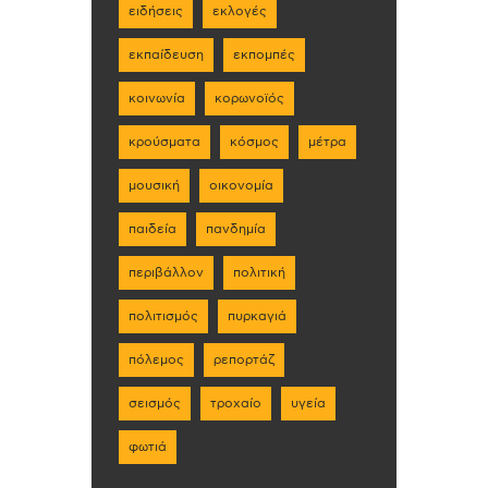
ειδήσεις
εκλογές
εκπαίδευση
εκπομπές
κοινωνία
κορωνοϊός
κρούσματα
κόσμος
μέτρα
μουσική
οικονομία
παιδεία
πανδημία
περιβάλλον
πολιτική
πολιτισμός
πυρκαγιά
πόλεμος
ρεπορτάζ
σεισμός
τροχαίο
υγεία
φωτιά