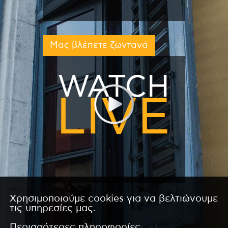
Μας βλέπετε ζωντανά
Χρησιμοποιούμε cookies για να βελτιώνουμε
τις υπηρεσίες μας.
Περισσότερες πληροφορίες
Copyright © 2026 by Kanali 6. All