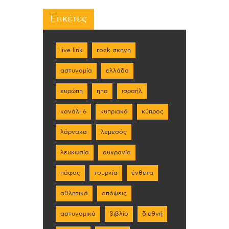
Ετικέτες
live link
rock σκηνη
αστυνομία
ελλάδα
ευρώπη
ηπα
ισραήλ
κανάλι 6
κυπριακό
κύπρος
λάρνακα
λεμεσός
λευκωσία
ουκρανία
πάφος
τουρκία
ένθετα
αθλητικά
απόψεις
αστυνομικά
βιβλίο
διεθνή