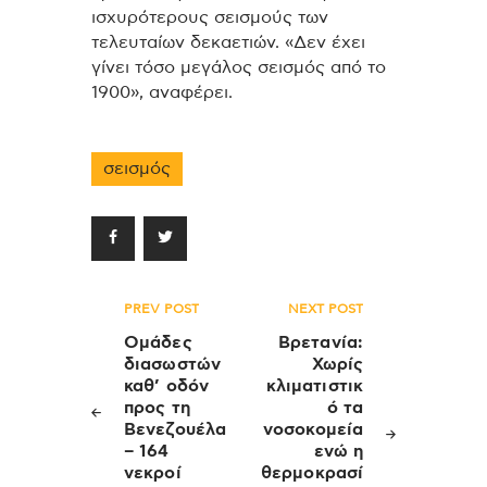
ισχυρότερους σεισμούς των
τελευταίων δεκαετιών. «Δεν έχει
γίνει τόσο μεγάλος σεισμός από το
1900», αναφέρει.
σεισμός
Πλοήγηση
PREV POST
NEXT POST
άρθρων
Ομάδες
Βρετανία:
διασωστών
Χωρίς
καθ’ οδόν
κλιματιστικ
προς τη
ό τα
Βενεζουέλα
νοσοκομεία
– 164
ενώ η
νεκροί
θερμοκρασί