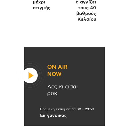
μέχρι
α αγγίζει
στιγμής
τους 40
βαθμούς
Κελσίου
ON AIR
NOW
Λες κι είσαι
ροκ
Επόμενη εκπομπή:
21:00
-
23:59
Εκ γυναικός