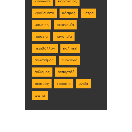
κοινωνία
κορωνοϊός
κρούσματα
κόσμος
μέτρα
μουσική
οικονομία
παιδεία
πανδημία
περιβάλλον
πολιτική
πολιτισμός
πυρκαγιά
πόλεμος
ρεπορτάζ
σεισμός
τροχαίο
υγεία
φωτιά