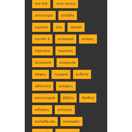
live link
rock σκηνη
αστυνομία
ελλάδα
ευρώπη
ηπα
ισραήλ
κανάλι 6
κυπριακό
κύπρος
λάρνακα
λεμεσός
λευκωσία
ουκρανία
πάφος
τουρκία
ένθετα
αθλητικά
απόψεις
αστυνομικά
βιβλίο
διεθνή
ειδήσεις
εκλογές
εκπαίδευση
εκπομπές