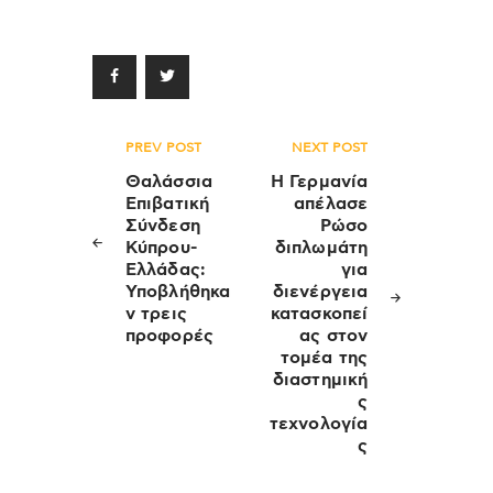
Πλοήγηση
PREV POST
NEXT POST
άρθρων
Θαλάσσια
Η Γερμανία
Επιβατική
απέλασε
Σύνδεση
Ρώσο
Κύπρου-
διπλωμάτη
Ελλάδας:
για
Υποβλήθηκα
διενέργεια
ν τρεις
κατασκοπεί
προφορές
ας στον
τομέα της
διαστημική
ς
τεχνολογία
ς