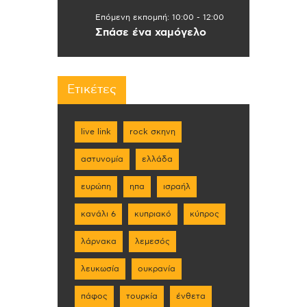
Επόμενη εκπομπή:
10:00
-
12:00
Σπάσε ένα χαμόγελο
Ετικέτες
live link
rock σκηνη
αστυνομία
ελλάδα
ευρώπη
ηπα
ισραήλ
κανάλι 6
κυπριακό
κύπρος
λάρνακα
λεμεσός
λευκωσία
ουκρανία
πάφος
τουρκία
ένθετα