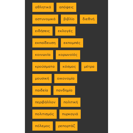
αθλητικά
απόψεις
αστυνομικά
βιβλίο
διεθνή
ειδήσεις
εκλογές
εκπαίδευση
εκπομπές
κοινωνία
κορωνοϊός
κρούσματα
κόσμος
μέτρα
μουσική
οικονομία
παιδεία
πανδημία
περιβάλλον
πολιτική
πολιτισμός
πυρκαγιά
πόλεμος
ρεπορτάζ