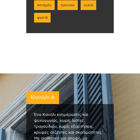
σεισμός
τροχαίο
υγεία
φωτιά
Κανάλι 6
Ένα Κανάλι ενημέρωσης και
ψυχαγωγίας, χωρίς λίστες
τραγουδιών, χωρίς εξαρτήσεις,
κρυφές ατζέντες και σκοπιμότητες.
Με αισθητική και άποψη, με