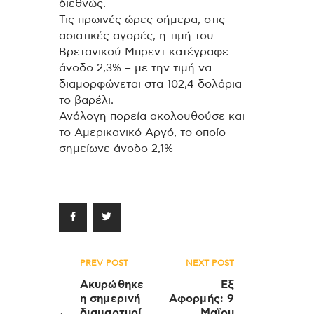
διεθνώς.
Τις πρωινές ώρες σήμερα, στις
ασιατικές αγορές, η τιμή του
Βρετανικού Μπρεντ κατέγραφε
άνοδο 2,3% – με την τιμή να
διαμορφώνεται στα 102,4 δολάρια
το βαρέλι.
Ανάλογη πορεία ακολουθούσε και
το Αμερικανικό Αργό, το οποίο
σημείωνε άνοδο 2,1%
Πλοήγηση
PREV POST
NEXT POST
άρθρων
Ακυρώθηκε
Εξ
η σημερινή
Αφορμής: 9
διαμαρτυρί
Μαΐου