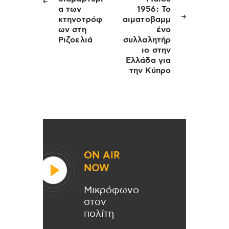
α των
1956: Το
κτηνοτρόφ
αιματοβαμμ
ων στη
ένο
Ριζοελιά
συλλαλητήρ
ιο στην
Ελλάδα για
την Κύπρο
ON AIR
NOW
Μικρόφωνο
στον
πολίτη