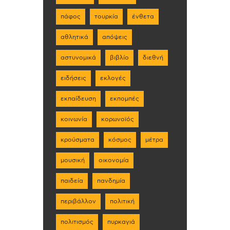
πάφος
τουρκία
ένθετα
αθλητικά
απόψεις
αστυνομικά
βιβλίο
διεθνή
ειδήσεις
εκλογές
εκπαίδευση
εκπομπές
κοινωνία
κορωνοϊός
κρούσματα
κόσμος
μέτρα
μουσική
οικονομία
παιδεία
πανδημία
περιβάλλον
πολιτική
πολιτισμός
πυρκαγιά