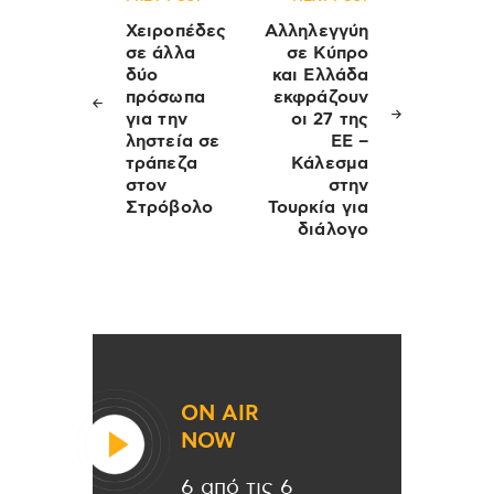
Πλοήγηση
άρθρων
Χειροπέδες
Αλληλεγγύη
σε άλλα
σε Κύπρο
δύο
και Ελλάδα
πρόσωπα
εκφράζουν
για την
οι 27 της
ληστεία σε
ΕΕ –
τράπεζα
Κάλεσμα
στον
στην
Στρόβολο
Τουρκία για
διάλογο
ON AIR
NOW
6 από τις 6