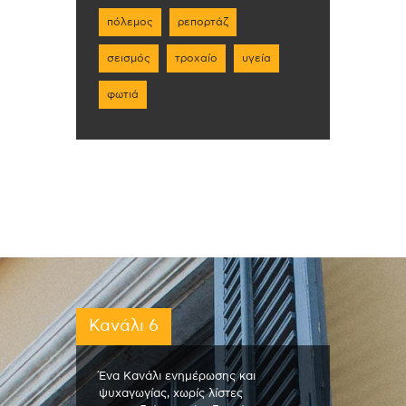
πόλεμος
ρεπορτάζ
σεισμός
τροχαίο
υγεία
φωτιά
Κανάλι 6
Ένα Κανάλι ενημέρωσης και
ψυχαγωγίας, χωρίς λίστες