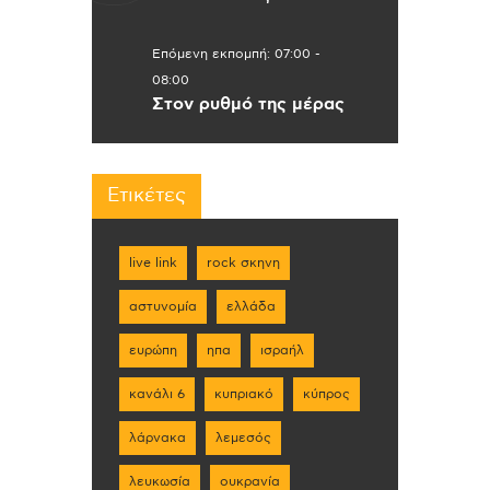
Επόμενη εκπομπή:
07:00
-
08:00
Στον ρυθμό της μέρας
Ετικέτες
live link
rock σκηνη
αστυνομία
ελλάδα
ευρώπη
ηπα
ισραήλ
κανάλι 6
κυπριακό
κύπρος
λάρνακα
λεμεσός
λευκωσία
ουκρανία