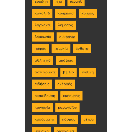
ευρώπη
ηπα
ισραήλ
κανάλι 6
κυπριακό
κύπρος
λάρνακα
λεμεσός
λευκωσία
ουκρανία
πάφος
τουρκία
ένθετα
αθλητικά
απόψεις
αστυνομικά
βιβλίο
διεθνή
ειδήσεις
εκλογές
εκπαίδευση
εκπομπές
κοινωνία
κορωνοϊός
κρούσματα
κόσμος
μέτρα
μουσική
οικονομία