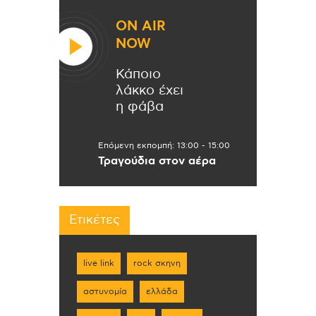
ON AIR
NOW
Κάποιο
λάκκο έχει
η φάβα
Επόμενη εκπομπή:
13:00
-
15:00
Τραγούδια στον αέρα
Ετικέτες
live link
rock σκηνη
αστυνομία
ελλάδα