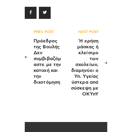
Πλοήγηση
PREV POST
NEXT POST
άρθρων
Πρόεδρος
Ή χρήση
της Βουλής
μάσκας ή
Δεν
κλείσιμο
συμβιβαζόμ
των
αστε με την
σχολείων,
κατοχή και
διαμηνύει ο
την
Υπ. Υγείας
διχοτόμηση
ύστερα από
σύσκεψη με
ΟΚΥπΥ