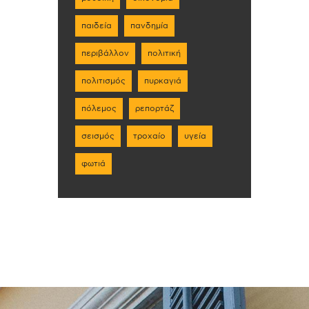
παιδεία
πανδημία
περιβάλλον
πολιτική
πολιτισμός
πυρκαγιά
πόλεμος
ρεπορτάζ
σεισμός
τροχαίο
υγεία
φωτιά