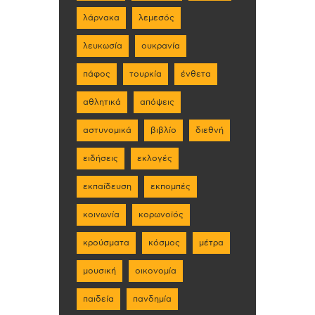
λάρνακα
λεμεσός
λευκωσία
ουκρανία
πάφος
τουρκία
ένθετα
αθλητικά
απόψεις
αστυνομικά
βιβλίο
διεθνή
ειδήσεις
εκλογές
εκπαίδευση
εκπομπές
κοινωνία
κορωνοϊός
κρούσματα
κόσμος
μέτρα
μουσική
οικονομία
παιδεία
πανδημία