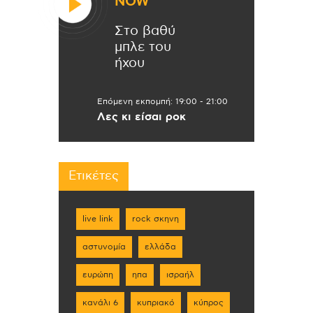
NOW
Στο βαθύ
μπλε του
ήχου
Επόμενη εκπομπή:
19:00
-
21:00
Λες κι είσαι ροκ
Ετικέτες
live link
rock σκηνη
αστυνομία
ελλάδα
ευρώπη
ηπα
ισραήλ
κανάλι 6
κυπριακό
κύπρος