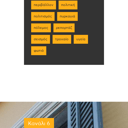
περιβάλλον
πολιτική
πολιτισμός
πυρκαγιά
πόλεμος
ρεπορτάζ
σεισμός
τροχαίο
υγεία
φωτιά
Κανάλι 6