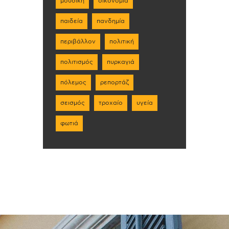
μουσική
οικονομία
παιδεία
πανδημία
περιβάλλον
πολιτική
πολιτισμός
πυρκαγιά
πόλεμος
ρεπορτάζ
σεισμός
τροχαίο
υγεία
φωτιά