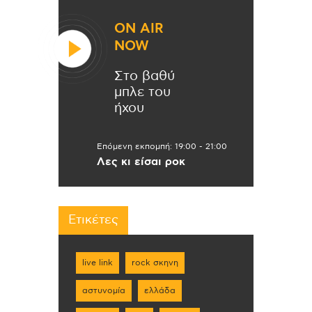
ON AIR
NOW
Στο βαθύ
μπλε του
ήχου
Επόμενη εκπομπή:
19:00
-
21:00
Λες κι είσαι ροκ
Ετικέτες
live link
rock σκηνη
αστυνομία
ελλάδα