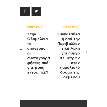
Πλοήγηση
PREV POST
NEXT POST
άρθρων
Στην
Συγκατάθεσ
Ολομέλεια
η από την
το
Περιβαλλον
απόγευμα
τική Αρχή
οι
για πύργο
συνταγογρα
87 μέτρων
φήσεις από
στον
γιατρούς
παραλιακό
εκτός ΓεΣΥ
δρόμο της
Λεμεσού