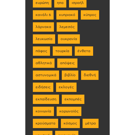
ευρώπη
ηπα
ισραήλ
κανάλι 6
κυπριακό
κύπρος
λάρνακα
λεμεσός
λευκωσία
ουκρανία
πάφος
τουρκία
ένθετα
αθλητικά
απόψεις
αστυνομικά
βιβλίο
διεθνή
ειδήσεις
εκλογές
εκπαίδευση
εκπομπές
κοινωνία
κορωνοϊός
κρούσματα
κόσμος
μέτρα