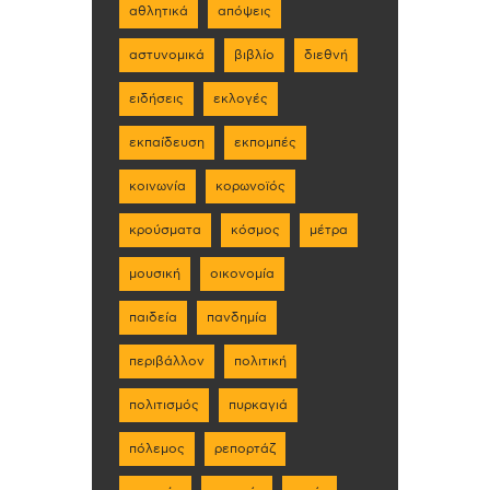
αθλητικά
απόψεις
αστυνομικά
βιβλίο
διεθνή
ειδήσεις
εκλογές
εκπαίδευση
εκπομπές
κοινωνία
κορωνοϊός
κρούσματα
κόσμος
μέτρα
μουσική
οικονομία
παιδεία
πανδημία
περιβάλλον
πολιτική
πολιτισμός
πυρκαγιά
πόλεμος
ρεπορτάζ