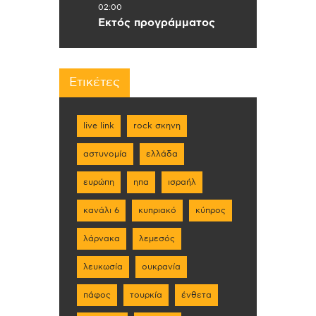
02:00
Εκτός προγράμματος
Ετικέτες
live link
rock σκηνη
αστυνομία
ελλάδα
ευρώπη
ηπα
ισραήλ
κανάλι 6
κυπριακό
κύπρος
λάρνακα
λεμεσός
λευκωσία
ουκρανία
πάφος
τουρκία
ένθετα