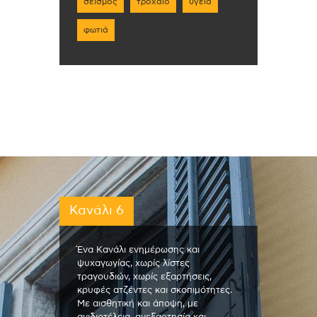
σεισμός
τροχαίο
υγεία
φωτιά
Κανάλι 6
Ένα Κανάλι ενημέρωσης και
ψυχαγωγίας, χωρίς λίστες
τραγουδιών, χωρίς εξαρτήσεις,
κρυφές ατζέντες και σκοπιμότητες.
Με αισθητική και άποψη, με