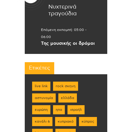
Νυχτερινά
τραγούδια
Επόμενη εκπομπή:
05:00
-
06:00
Της μουσικής οι δρόμοι
Ετικέτες
live link
rock σκηνη
αστυνομία
ελλάδα
ευρώπη
ηπα
ισραήλ
κανάλι 6
κυπριακό
κύπρος