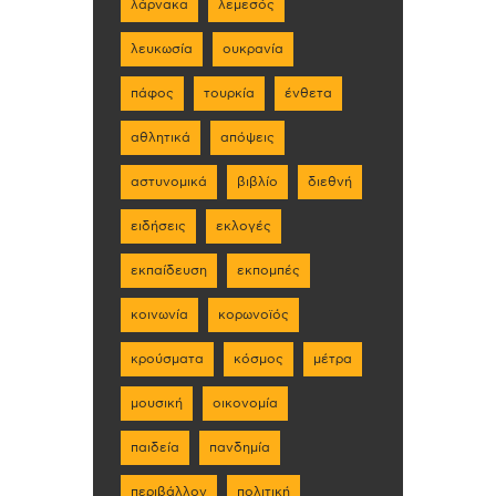
λάρνακα
λεμεσός
λευκωσία
ουκρανία
πάφος
τουρκία
ένθετα
αθλητικά
απόψεις
αστυνομικά
βιβλίο
διεθνή
ειδήσεις
εκλογές
εκπαίδευση
εκπομπές
κοινωνία
κορωνοϊός
κρούσματα
κόσμος
μέτρα
μουσική
οικονομία
παιδεία
πανδημία
περιβάλλον
πολιτική