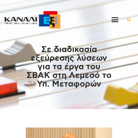
Αρχική
Σε διαδικασία
Εκπομπές
εξεύρεσης λύσεων
Στον ρυθμό της μέρας
για τα έργα του
Ένθετα
ΣΒΑΚ στη Λεμεσό το
Διαγωνισμοί/Live Links
Υπ. Μεταφορών
Ποιοι είμαστε
Επικοινωνία