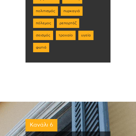
πολιτισμός
πυρκαγιά
πόλεμος
ρεπορτάζ
σεισμός
τροχαίο
υγεία
φωτιά
Κανάλι 6