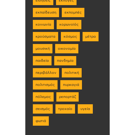
ειδήσεις
εκλογές
εκπαίδευση
εκπομπές
κοινωνία
κορωνοϊός
κρούσματα
κόσμος
μέτρα
μουσική
οικονομία
παιδεία
πανδημία
περιβάλλον
πολιτική
πολιτισμός
πυρκαγιά
πόλεμος
ρεπορτάζ
σεισμός
τροχαίο
υγεία
φωτιά