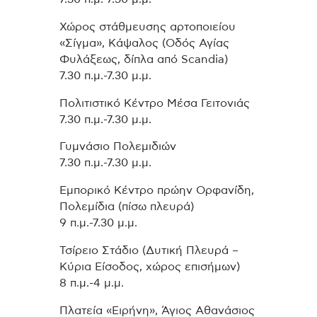
Χώρος στάθμευσης αρτοποιείου
«Σίγμα», Κάψαλος (Οδός Αγίας
Φυλάξεως, δίπλα από Scandia)
7.30 π.μ.-7.30 μ.μ.
Πολιτιστικό Κέντρο Μέσα Γειτονιάς
7.30 π.μ.-7.30 μ.μ.
Γυμνάσιο Πολεμιδιών
7.30 π.μ.-7.30 μ.μ.
Εμπορικό Κέντρο πρώην Ορφανίδη,
Πολεμίδια (πίσω πλευρά)
9 π.μ.-7.30 μ.μ.
Τσίρειο Στάδιο (Δυτική Πλευρά –
Κύρια Είσοδος, χώρος επισήμων)
8 π.μ.-4 μ.μ.
Πλατεία «Ειρήνη», Άγιος Αθανάσιος