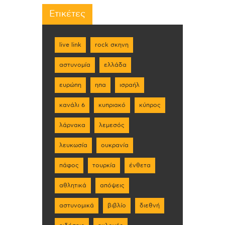
Ετικέτες
live link
rock σκηνη
αστυνομία
ελλάδα
ευρώπη
ηπα
ισραήλ
κανάλι 6
κυπριακό
κύπρος
λάρνακα
λεμεσός
λευκωσία
ουκρανία
πάφος
τουρκία
ένθετα
αθλητικά
απόψεις
αστυνομικά
βιβλίο
διεθνή