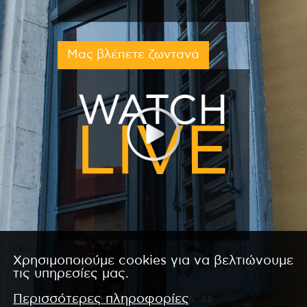
Μας βλέπετε ζωντανά
Χρησιμοποιούμε cookies για να βελτιώνουμε
τις υπηρεσίες μας.
Περισσότερες πληροφορίες
Copyright © 2026 by Kanali 6. All