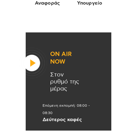
Αναφοράς
Υπουργείο
ON AIR
NOW
Στον
ρυθμό της
μέρας
Επόμενη εκπομπή:
08:00
-
08:30
Δεύτερος καφές