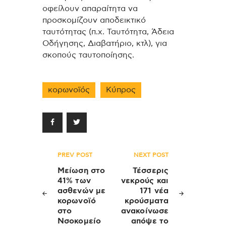
οφείλουν απαραίτητα να
προσκομίζουν αποδεικτικό
ταυτότητας (π.χ. Ταυτότητα, Άδεια
Οδήγησης, Διαβατήριο, κτλ), για
σκοπούς ταυτοποίησης.
κορωνοϊός
Κύπρος
Πλοήγηση
PREV POST
NEXT POST
άρθρων
Μείωση στο
Τέσσερις
41% των
νεκρούς και
ασθενών με
171 νέα
κορωνοϊό
κρούσματα
στο
ανακοίνωσε
Νσοκομείο
απόψε το