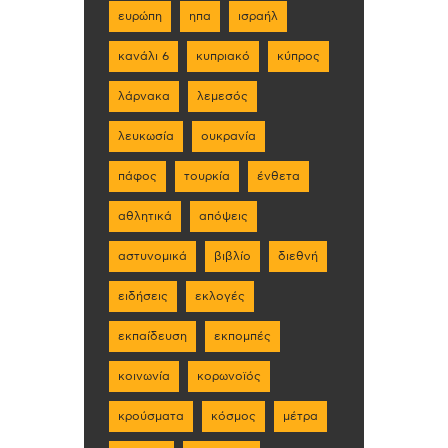
ευρώπη
ηπα
ισραήλ
κανάλι 6
κυπριακό
κύπρος
λάρνακα
λεμεσός
λευκωσία
ουκρανία
πάφος
τουρκία
ένθετα
αθλητικά
απόψεις
αστυνομικά
βιβλίο
διεθνή
ειδήσεις
εκλογές
εκπαίδευση
εκπομπές
κοινωνία
κορωνοϊός
κρούσματα
κόσμος
μέτρα