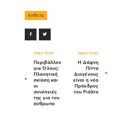
ένθετα
Πλοήγηση
PREV POST
NEXT POST
άρθρων
Περιβάλλον
Η Δάφνη
για Όλους:
Πίττα
Πλανητική
Διογένους
σκίαση και
είναι η νέα
οι
Πρόεδρος
συνέπειές
του Ριάλτο
της για τον
άνθρωπο