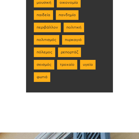
μουσική
οικονομία
παιδεία
πανδημία
περιβάλλον
πολιτική
πολιτισμός
πυρκαγιά
πόλεμος
ρεπορτάζ
σεισμός
τροχαίο
υγεία
φωτιά