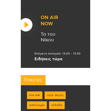
ON AIR
NOW
Τα του
Νίκου
Επόμενη εκπομπή:
13:00
-
13:30
Ειδήσεις τώρα
Ετικέτες
live link
rock σκηνη
αστυνομία
ελλάδα