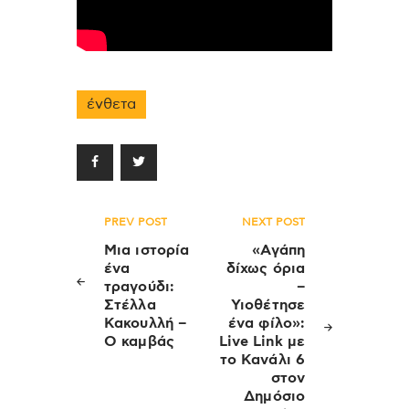
ένθετα
Πλοήγηση
PREV POST
NEXT POST
άρθρων
Μια ιστορία
«Αγάπη
ένα
δίχως όρια
τραγούδι:
–
Στέλλα
Υιοθέτησε
Κακουλλή –
ένα φίλο»:
Ο καμβάς
Live Link με
το Κανάλι 6
στον
Δημόσιο