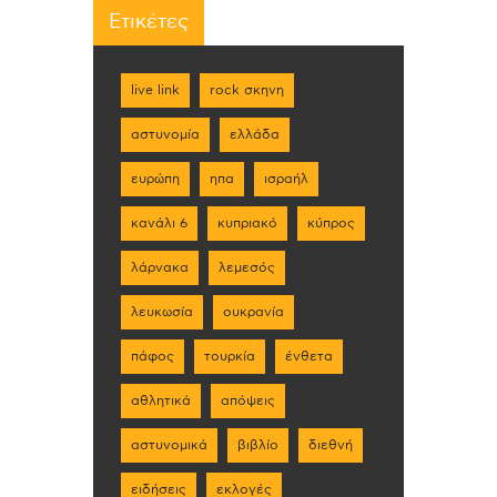
Ετικέτες
live link
rock σκηνη
αστυνομία
ελλάδα
ευρώπη
ηπα
ισραήλ
κανάλι 6
κυπριακό
κύπρος
λάρνακα
λεμεσός
λευκωσία
ουκρανία
πάφος
τουρκία
ένθετα
αθλητικά
απόψεις
αστυνομικά
βιβλίο
διεθνή
ειδήσεις
εκλογές