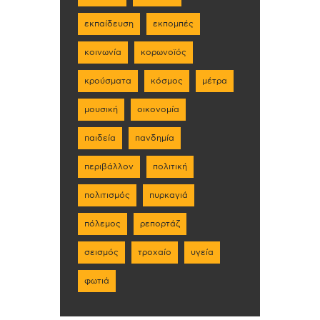
εκπαίδευση
εκπομπές
κοινωνία
κορωνοϊός
κρούσματα
κόσμος
μέτρα
μουσική
οικονομία
παιδεία
πανδημία
περιβάλλον
πολιτική
πολιτισμός
πυρκαγιά
πόλεμος
ρεπορτάζ
σεισμός
τροχαίο
υγεία
φωτιά