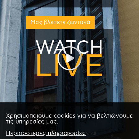
Μας βλέπετε ζωντανά
Χρησιμοποιούμε cookies για να βελτιώνουμε
τις υπηρεσίες μας.
Περισσότερες πληροφορίες
Copyright © 2026 by Kanali 6. All