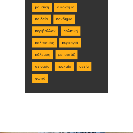
μουσική
οικονομία
παιδεία
πανδημία
περιβάλλον
πολιτική
πολιτισμός
πυρκαγιά
πόλεμος
ρεπορτάζ
σεισμός
τροχαίο
υγεία
φωτιά