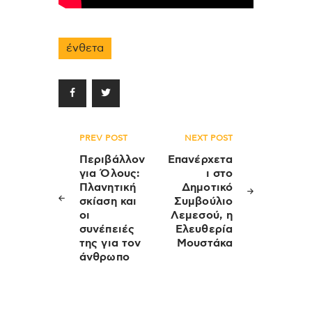
ένθετα
Πλοήγηση
PREV POST
NEXT POST
άρθρων
Περιβάλλον
Επανέρχετα
για Όλους:
ι στο
Πλανητική
Δημοτικό
σκίαση και
Συμβούλιο
οι
Λεμεσού, η
συνέπειές
Ελευθερία
της για τον
Μουστάκα
άνθρωπο