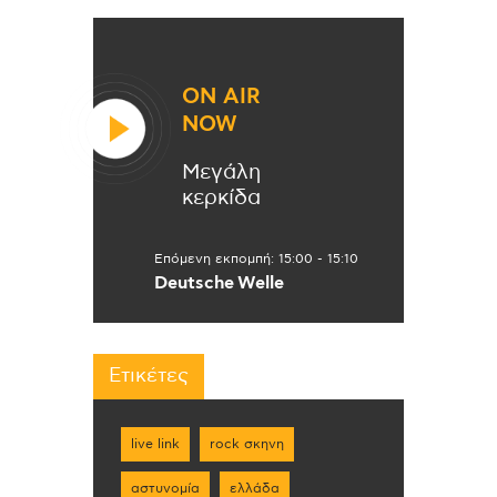
ON AIR
NOW
Μεγάλη
κερκίδα
Επόμενη εκπομπή:
15:00
-
15:10
Deutsche Welle
Ετικέτες
live link
rock σκηνη
αστυνομία
ελλάδα