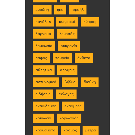
ευρώπη
ηπα
ισραήλ
κανάλι 6
κυπριακό
κύπρος
λάρνακα
λεμεσός
λευκωσία
ουκρανία
πάφος
τουρκία
ένθετα
αθλητικά
απόψεις
αστυνομικά
βιβλίο
διεθνή
ειδήσεις
εκλογές
εκπαίδευση
εκπομπές
κοινωνία
κορωνοϊός
κρούσματα
κόσμος
μέτρα