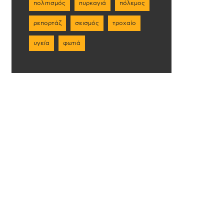
πολιτισμός
πυρκαγιά
πόλεμος
ρεπορτάζ
σεισμός
τροχαίο
υγεία
φωτιά