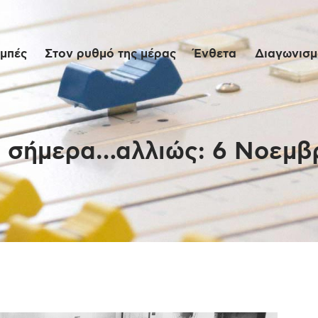
Αρχική
μπές
Στον ρυθμό της μέρας
Ένθετα
Διαγωνισμο
Εκπομπές
Στον ρυθμό της
μέρας
 σήμερα…αλλιώς: 6 Νοεμβ
Ένθετα
Διαγωνισμοί/Live
Links
Ποιοι είμαστε