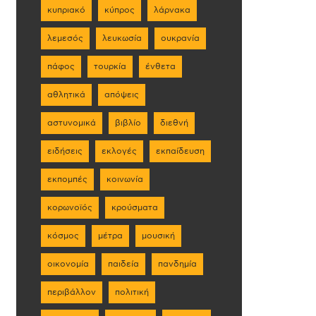
κυπριακό
κύπρος
λάρνακα
λεμεσός
λευκωσία
ουκρανία
πάφος
τουρκία
ένθετα
αθλητικά
απόψεις
αστυνομικά
βιβλίο
διεθνή
ειδήσεις
εκλογές
εκπαίδευση
εκπομπές
κοινωνία
κορωνοϊός
κρούσματα
κόσμος
μέτρα
μουσική
οικονομία
παιδεία
πανδημία
περιβάλλον
πολιτική