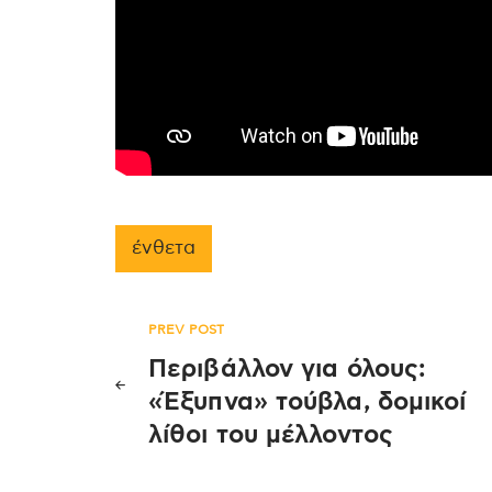
ένθετα
Πλοήγηση
PREV POST
Περιβάλλον για όλους:
άρθρων
«Έξυπνα» τούβλα, δομικοί
λίθοι του μέλλοντος