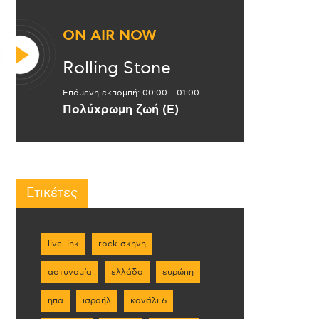
ON AIR NOW
Rolling Stone
Επόμενη εκπομπή:
00:00
-
01:00
Πολύχρωμη ζωή (Ε)
Ετικέτες
live link
rock σκηνη
αστυνομία
ελλάδα
ευρώπη
ηπα
ισραήλ
κανάλι 6