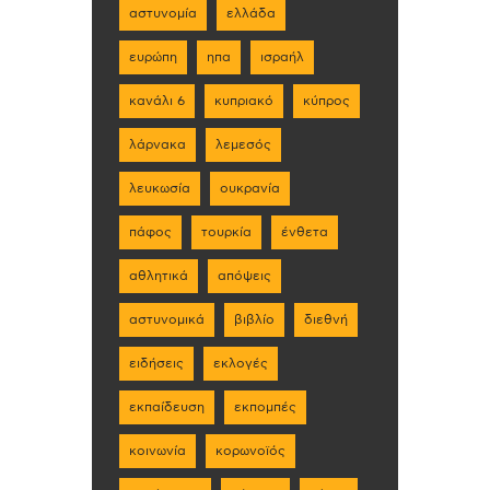
αστυνομία
ελλάδα
ευρώπη
ηπα
ισραήλ
κανάλι 6
κυπριακό
κύπρος
λάρνακα
λεμεσός
λευκωσία
ουκρανία
πάφος
τουρκία
ένθετα
αθλητικά
απόψεις
αστυνομικά
βιβλίο
διεθνή
ειδήσεις
εκλογές
εκπαίδευση
εκπομπές
κοινωνία
κορωνοϊός