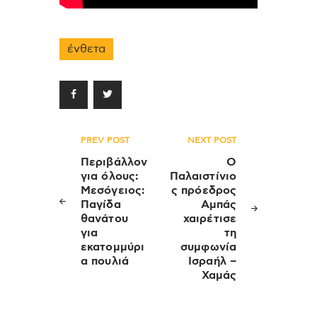
ένθετα
Πλοήγηση
PREV POST
NEXT POST
άρθρων
Περιβάλλον
Ο
για όλους:
Παλαιστίνιο
Μεσόγειος:
ς πρόεδρος
Παγίδα
Αμπάς
θανάτου
χαιρέτισε
για
τη
εκατομμύρι
συμφωνία
α πουλιά
Ισραήλ –
Χαμάς