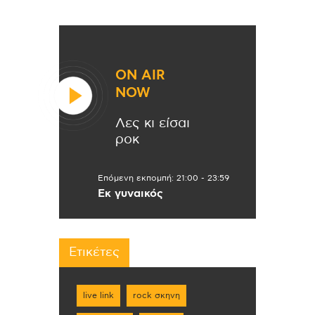
ON AIR
NOW
Λες κι είσαι
ροκ
Επόμενη εκπομπή:
21:00
-
23:59
Εκ γυναικός
Ετικέτες
live link
rock σκηνη