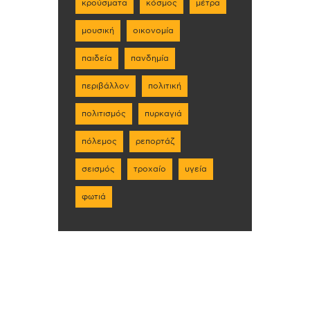
κρούσματα
κόσμος
μέτρα
μουσική
οικονομία
παιδεία
πανδημία
περιβάλλον
πολιτική
πολιτισμός
πυρκαγιά
πόλεμος
ρεπορτάζ
σεισμός
τροχαίο
υγεία
φωτιά