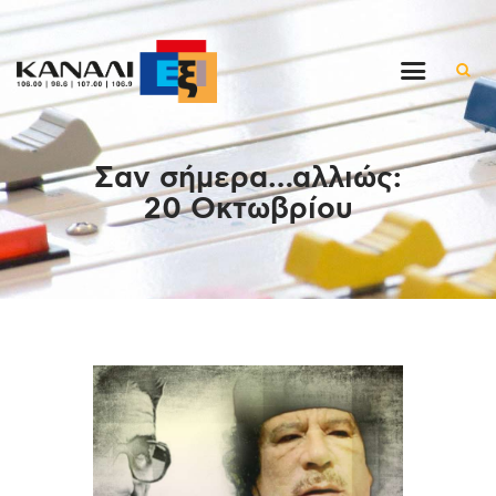
Αρχική
Σαν σήμερα…αλλιώς:
Εκπομπές
20 Οκτωβρίου
Στον ρυθμό της μέρας
Ένθετα
Διαγωνισμοί/Live Links
Ποιοι είμαστε
Επικοινωνία