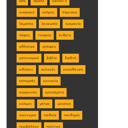
ηπα
ισραήλ
κανάλι 6
κυπριακό
κύπρος
λάρνακα
λεμεσός
λευκωσία
ουκρανία
πάφος
τουρκία
ένθετα
αθλητικά
απόψεις
αστυνομικά
βιβλίο
διεθνή
ειδήσεις
εκλογές
εκπαίδευση
εκπομπές
κοινωνία
κορωνοϊός
κρούσματα
κόσμος
μέτρα
μουσική
οικονομία
παιδεία
πανδημία
περιβάλλον
πολιτική