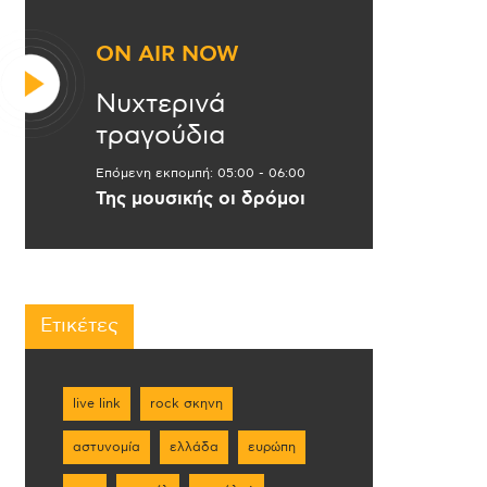
ON AIR NOW
Νυχτερινά
τραγούδια
Επόμενη εκπομπή:
05:00
-
06:00
Της μουσικής οι δρόμοι
Ετικέτες
live link
rock σκηνη
αστυνομία
ελλάδα
ευρώπη