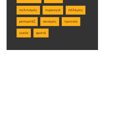
πολιτισμός
πυρκαγιά
πόλεμος
ρεπορτάζ
σεισμός
τροχαίο
υγεία
φωτιά