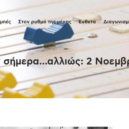
Αρχική
μπές
Στον ρυθμό της μέρας
Ένθετα
Διαγωνισμο
Εκπομπές
Στον ρυθμό της
μέρας
 σήμερα…αλλιώς: 2 Νοεμβ
Ένθετα
Διαγωνισμοί/Live
Links
Ποιοι είμαστε