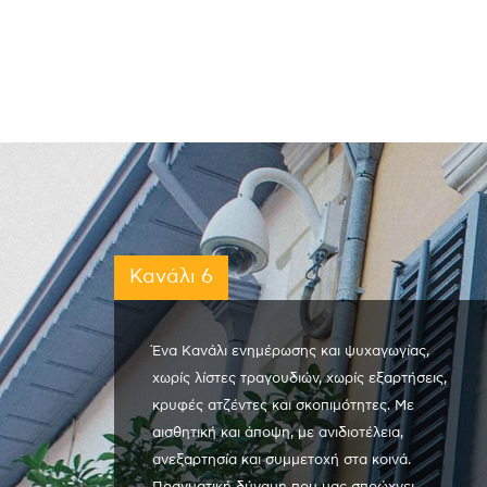
Κανάλι 6
Ένα Κανάλι ενημέρωσης και ψυχαγωγίας,
χωρίς λίστες τραγουδιών, χωρίς εξαρτήσεις,
κρυφές ατζέντες και σκοπιμότητες. Με
αισθητική και άποψη, με ανιδιοτέλεια,
ανεξαρτησία και συμμετοχή στα κοινά.
Πραγματική δύναμη που μας σπρώχνει