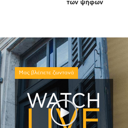
των ψήφων
Μας βλέπετε ζωντανά