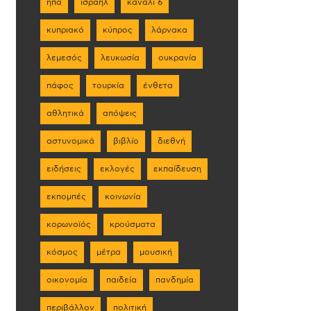
ηπα
ισραήλ
κανάλι 6
κυπριακό
κύπρος
λάρνακα
λεμεσός
λευκωσία
ουκρανία
πάφος
τουρκία
ένθετα
αθλητικά
απόψεις
αστυνομικά
βιβλίο
διεθνή
ειδήσεις
εκλογές
εκπαίδευση
εκπομπές
κοινωνία
κορωνοϊός
κρούσματα
κόσμος
μέτρα
μουσική
οικονομία
παιδεία
πανδημία
περιβάλλον
πολιτική