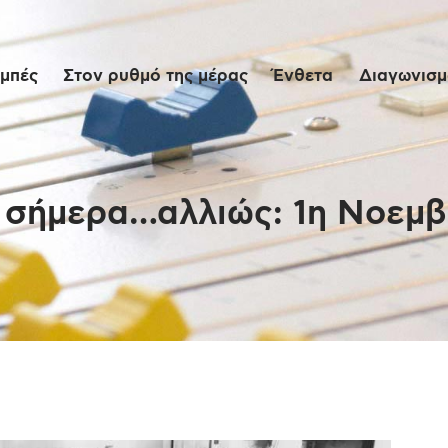
Αρχική
μπές
Στον ρυθμό της μέρας
Ένθετα
Διαγωνισμο
Εκπομπές
Στον ρυθμό της
μέρας
 σήμερα…αλλιώς: 1η Νοεμβ
Ένθετα
Διαγωνισμοί/Live
Links
Ποιοι είμαστε