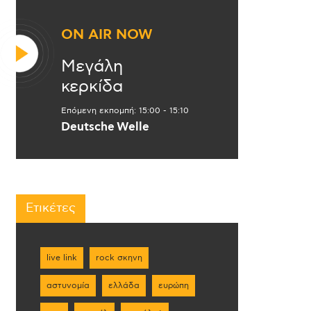
ON AIR NOW
Μεγάλη
κερκίδα
Επόμενη εκπομπή:
15:00
-
15:10
Deutsche Welle
Ετικέτες
live link
rock σκηνη
αστυνομία
ελλάδα
ευρώπη