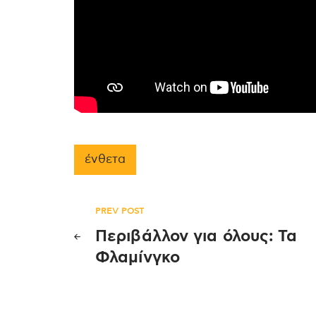
ένθετα
Πλοήγηση
PREV POST
Περιβάλλον για όλους: Τα
άρθρων
Φλαμίνγκο