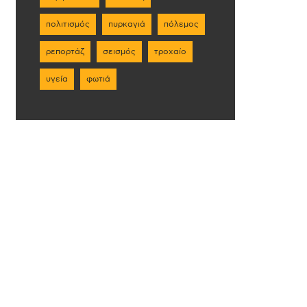
πολιτισμός
πυρκαγιά
πόλεμος
ρεπορτάζ
σεισμός
τροχαίο
υγεία
φωτιά