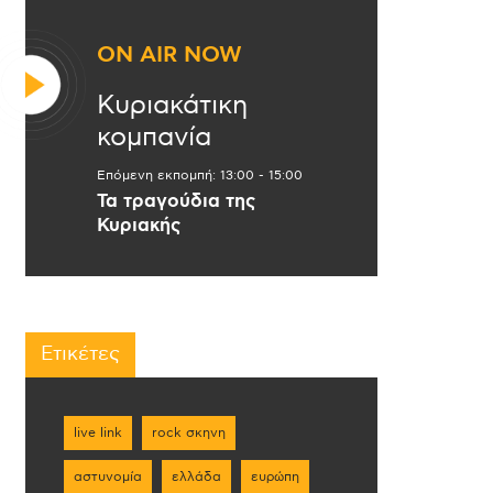
ON AIR NOW
Κυριακάτικη
κομπανία
Επόμενη εκπομπή:
13:00
-
15:00
Τα τραγούδια της
Κυριακής
Ετικέτες
live link
rock σκηνη
αστυνομία
ελλάδα
ευρώπη