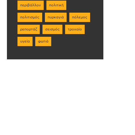
περιβάλλον
πολιτική
πολιτισμός
πυρκαγιά
πόλεμος
ρεπορτάζ
σεισμός
τροχαίο
υγεία
φωτιά