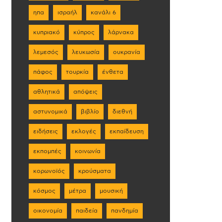
ηπα
ισραήλ
κανάλι 6
κυπριακό
κύπρος
λάρνακα
λεμεσός
λευκωσία
ουκρανία
πάφος
τουρκία
ένθετα
αθλητικά
απόψεις
αστυνομικά
βιβλίο
διεθνή
ειδήσεις
εκλογές
εκπαίδευση
εκπομπές
κοινωνία
κορωνοϊός
κρούσματα
κόσμος
μέτρα
μουσική
οικονομία
παιδεία
πανδημία