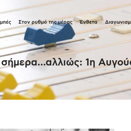
Αρχική
μπές
Στον ρυθμό της μέρας
Ένθετα
Διαγωνισμο
Εκπομπές
Στον ρυθμό της
μέρας
 σήμερα…αλλιώς: 1η Αυγού
Ένθετα
Διαγωνισμοί/Live
Links
Ποιοι είμαστε