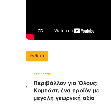
ένθετα
Πλοήγηση
PREV POST
Περιβάλλον για Όλους:
άρθρων
Κομπόστ, ένα προϊόν με
μεγάλη γεωργική αξία