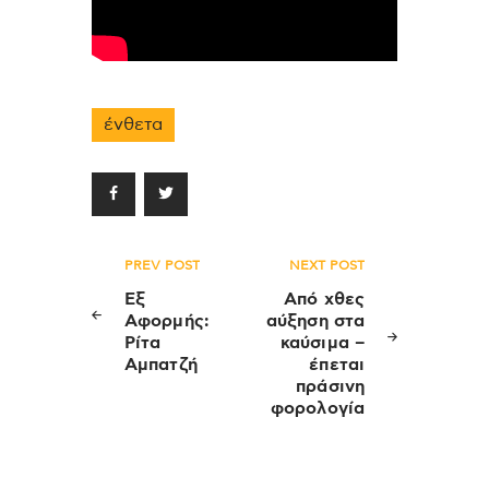
ένθετα
Πλοήγηση
PREV POST
NEXT POST
άρθρων
Εξ
Από χθες
Αφορμής:
αύξηση στα
Ρίτα
καύσιμα –
Αμπατζή
έπεται
πράσινη
φορολογία