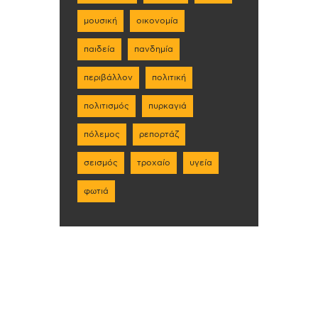
μουσική
οικονομία
παιδεία
πανδημία
περιβάλλον
πολιτική
πολιτισμός
πυρκαγιά
πόλεμος
ρεπορτάζ
σεισμός
τροχαίο
υγεία
φωτιά