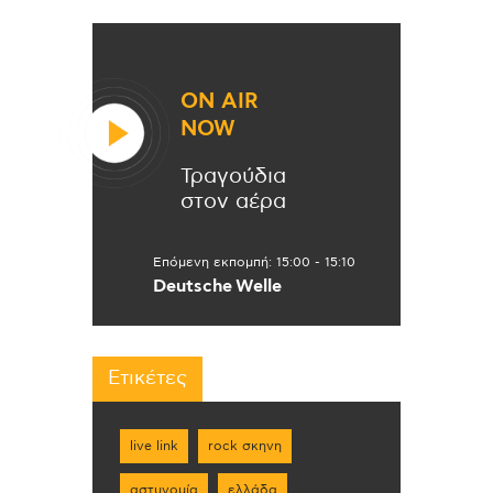
ON AIR
NOW
Τραγούδια
στον αέρα
Επόμενη εκπομπή:
15:00
-
15:10
Deutsche Welle
Ετικέτες
live link
rock σκηνη
αστυνομία
ελλάδα