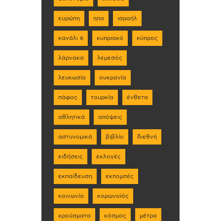
ευρώπη
ηπα
ισραήλ
κανάλι 6
κυπριακό
κύπρος
λάρνακα
λεμεσός
λευκωσία
ουκρανία
πάφος
τουρκία
ένθετα
αθλητικά
απόψεις
αστυνομικά
βιβλίο
διεθνή
ειδήσεις
εκλογές
εκπαίδευση
εκπομπές
κοινωνία
κορωνοϊός
κρούσματα
κόσμος
μέτρα