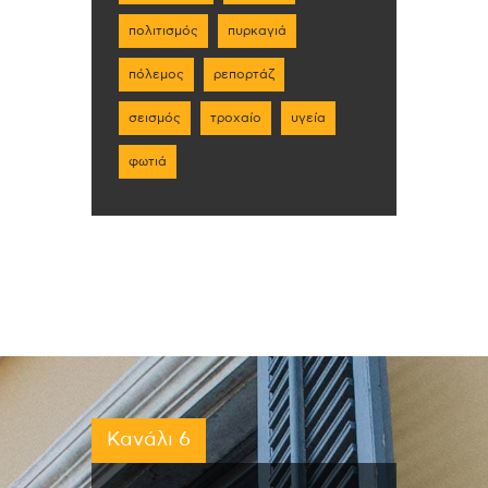
πολιτισμός
πυρκαγιά
πόλεμος
ρεπορτάζ
σεισμός
τροχαίο
υγεία
φωτιά
Κανάλι 6