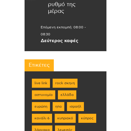
ρυθμό της
μέρας
Επόμενη εκπομπή:
08:00
-
08:30
Δεύτερος καφές
Ετικέτες
live link
rock σκηνη
αστυνομία
ελλάδα
ευρώπη
ηπα
ισραήλ
κανάλι 6
κυπριακό
κύπρος
λάρνακα
λεμεσός