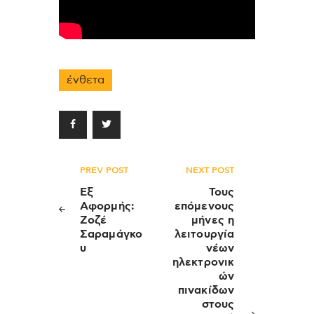
ένθετα
Πλοήγηση
PREV POST
NEXT POST
άρθρων
Εξ
Τους
Αφορμής:
επόμενους
Ζοζέ
μήνες η
Σαραμάγκο
λειτουργία
υ
νέων
ηλεκτρονικ
ών
πινακίδων
στους