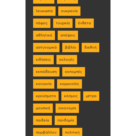
λευκωσία
ουκρανία
πάφος
τουρκία
ένθετα
αθλητικά
απόψεις
αστυνομικά
βιβλίο
διεθνή
ειδήσεις
εκλογές
εκπαίδευση
εκπομπές
κοινωνία
κορωνοϊός
κρούσματα
κόσμος
μέτρα
μουσική
οικονομία
παιδεία
πανδημία
περιβάλλον
πολιτική