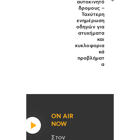
αυτοκινητό
δρομους –
Ταχύτερη
ενημέρωση
οδηγών για
ατυχήματα
και
κυκλοφορια
κά
προβλήματ
α
ON AIR
NOW
Στον