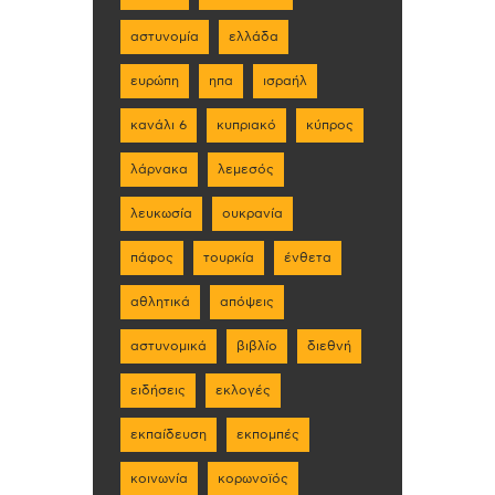
αστυνομία
ελλάδα
ευρώπη
ηπα
ισραήλ
κανάλι 6
κυπριακό
κύπρος
λάρνακα
λεμεσός
λευκωσία
ουκρανία
πάφος
τουρκία
ένθετα
αθλητικά
απόψεις
αστυνομικά
βιβλίο
διεθνή
ειδήσεις
εκλογές
εκπαίδευση
εκπομπές
κοινωνία
κορωνοϊός