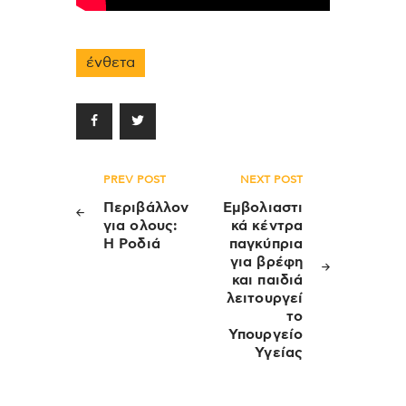
ένθετα
Πλοήγηση
PREV POST
NEXT POST
άρθρων
Περιβάλλον
Εμβολιαστι
για ολους:
κά κέντρα
Η Ροδιά
παγκύπρια
για βρέφη
και παιδιά
λειτουργεί
το
Υπουργείο
Υγείας