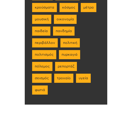
κρούσματα
κόσμος
μέτρα
μουσική
οικονομία
παιδεία
πανδημία
περιβάλλον
πολιτική
πολιτισμός
πυρκαγιά
πόλεμος
ρεπορτάζ
σεισμός
τροχαίο
υγεία
φωτιά