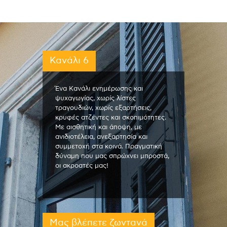
Κανάλι 6
Ένα Κανάλι ενημέρωσης και
ψυχαγωγίας, χωρίς λίστες
τραγουδιών, χωρίς εξαρτήσεις,
κρυφές ατζέντες και σκοπιμότητες.
Με αισθητική και άποψη, με
ανιδιοτέλεια, ανεξαρτησία και
συμμετοχή στα κοινά. Πραγματική
δύναμη που μας σπρώχνει μπροστά,
οι ακροατές μας!
Μας βλέπετε ζωντανά