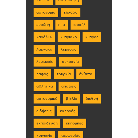
live link
rock σκηνη
αστυνομία
ελλάδα
ευρώπη
ηπα
ισραήλ
κανάλι 6
κυπριακό
κύπρος
λάρνακα
λεμεσός
λευκωσία
ουκρανία
πάφος
τουρκία
ένθετα
αθλητικά
απόψεις
αστυνομικά
βιβλίο
διεθνή
ειδήσεις
εκλογές
εκπαίδευση
εκπομπές
κοινωνία
κορωνοϊός