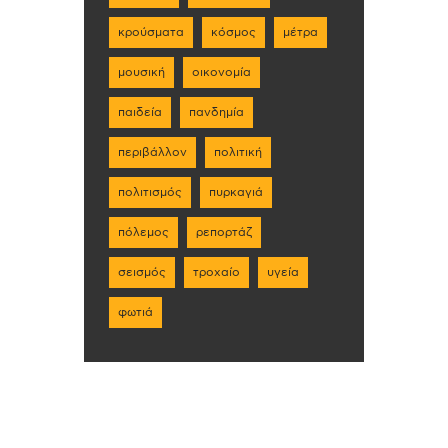
κρούσματα
κόσμος
μέτρα
μουσική
οικονομία
παιδεία
πανδημία
περιβάλλον
πολιτική
πολιτισμός
πυρκαγιά
πόλεμος
ρεπορτάζ
σεισμός
τροχαίο
υγεία
φωτιά