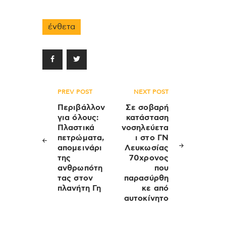
ένθετα
Πλοήγηση
PREV POST
NEXT POST
άρθρων
Περιβάλλον
Σε σοβαρή
για όλους:
κατάσταση
Πλαστικά
νοσηλεύετα
πετρώματα,
ι στο ΓΝ
απομεινάρι
Λευκωσίας
της
70χρονος
ανθρωπότη
που
τας στον
παρασύρθη
πλανήτη Γη
κε από
αυτοκίνητο