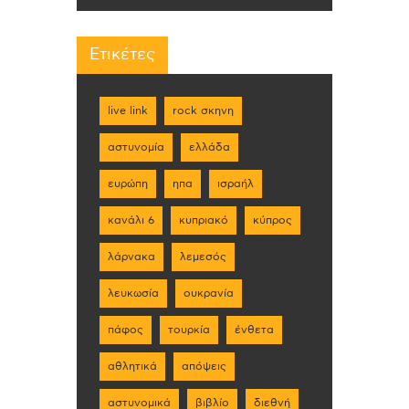
Ετικέτες
live link
rock σκηνη
αστυνομία
ελλάδα
ευρώπη
ηπα
ισραήλ
κανάλι 6
κυπριακό
κύπρος
λάρνακα
λεμεσός
λευκωσία
ουκρανία
πάφος
τουρκία
ένθετα
αθλητικά
απόψεις
αστυνομικά
βιβλίο
διεθνή