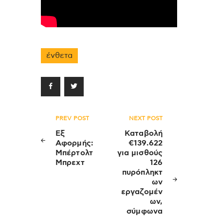
ένθετα
Πλοήγηση
PREV POST
NEXT POST
άρθρων
Εξ
Καταβολή
Αφορμής:
€139.622
Μπέρτολτ
για μισθούς
Μπρεχτ
126
πυρόπληκτ
ων
εργαζομέν
ων,
σύμφωνα