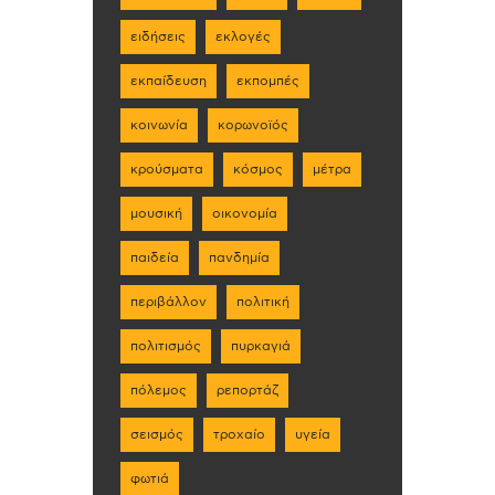
ειδήσεις
εκλογές
εκπαίδευση
εκπομπές
κοινωνία
κορωνοϊός
κρούσματα
κόσμος
μέτρα
μουσική
οικονομία
παιδεία
πανδημία
περιβάλλον
πολιτική
πολιτισμός
πυρκαγιά
πόλεμος
ρεπορτάζ
σεισμός
τροχαίο
υγεία
φωτιά