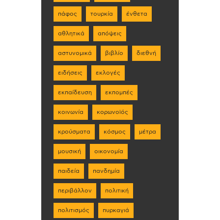
πάφος
τουρκία
ένθετα
αθλητικά
απόψεις
αστυνομικά
βιβλίο
διεθνή
ειδήσεις
εκλογές
εκπαίδευση
εκπομπές
κοινωνία
κορωνοϊός
κρούσματα
κόσμος
μέτρα
μουσική
οικονομία
παιδεία
πανδημία
περιβάλλον
πολιτική
πολιτισμός
πυρκαγιά