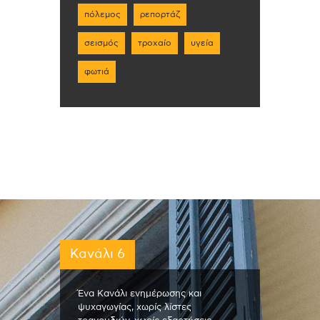
πόλεμος
ρεπορτάζ
σεισμός
τροχαίο
υγεία
φωτιά
Κανάλι 6
Ένα Κανάλι ενημέρωσης και
ψυχαγωγίας, χωρίς λίστες