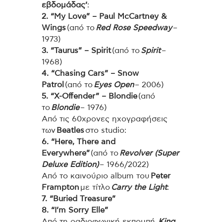
εβδομάδας’
:
2. “My Love” – Paul McCartney &
Wings
(από το
Red Rose Speedway
–
1973)
3. “Taurus” – Spirit
(από το
Spirit
–
1968)
4. “Chasing Cars” – Snow
Patrol
(από το
Eyes Open
– 2006)
5. “X-Offender” – Blondie
(από
το
Blondie
– 1976)
Από τις 60χρονες ηχογραφήσεις
των
Beatles
στο studio:
6. “Here, There and
Everywhere”
(από το
Revolver (Super
Deluxe Edition)
– 1966/2022)
Από το καινούριο album του
Peter
Frampton
με τίτλο
Carry the Light
:
7. “Buried Treasure”
8. “I’m Sorry Elle”
Από τη ραδιοφωνική εκπομπή,
King