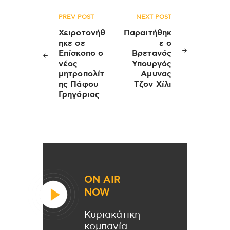
Πλοήγηση
PREV POST
NEXT POST
άρθρων
Χειροτονήθ
Παραιτήθηκ
ηκε σε
ε ο
Επίσκοπο ο
Βρετανός
νέος
Υπουργός
μητροπολίτ
Αμυνας
ης Πάφου
Τζον Χίλι
Γρηγόριος
ON AIR
NOW
Κυριακάτικη
κομπανία