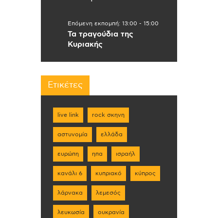
Επόμενη εκπομπή:
13:00
-
15:00
Τα τραγούδια της
Κυριακής
Ετικέτες
live link
rock σκηνη
αστυνομία
ελλάδα
ευρώπη
ηπα
ισραήλ
κανάλι 6
κυπριακό
κύπρος
λάρνακα
λεμεσός
λευκωσία
ουκρανία