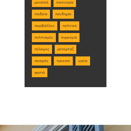
μουσική
οικονομία
παιδεία
πανδημία
περιβάλλον
πολιτική
πολιτισμός
πυρκαγιά
πόλεμος
ρεπορτάζ
σεισμός
τροχαίο
υγεία
φωτιά