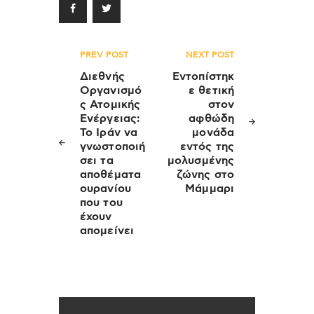
Πλοήγηση
PREV POST
NEXT POST
άρθρων
Διεθνής
Eντοπίστηκ
Οργανισμό
ε θετική
ς Ατομικής
στον
Ενέργειας:
αφθώδη
Το Ιράν να
μονάδα
γνωστοποιή
εντός της
σει τα
μολυσμένης
αποθέματα
ζώνης στο
ουρανίου
Μάμμαρι
που του
έχουν
απομείνει