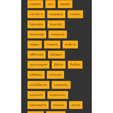
ευρώπη
ηπα
ισραήλ
κανάλι 6
κυπριακό
κύπρος
λάρνακα
λεμεσός
λευκωσία
ουκρανία
πάφος
τουρκία
ένθετα
αθλητικά
απόψεις
αστυνομικά
βιβλίο
διεθνή
ειδήσεις
εκλογές
εκπαίδευση
εκπομπές
κοινωνία
κορωνοϊός
κρούσματα
κόσμος
μέτρα